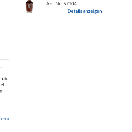
Art.-Nr.: 57104
Details anzeigen
.
r die
el
on
ren »