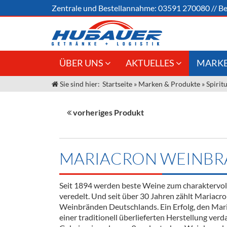
Zentrale und
Bestellannahme:
03591 270080
//
Be
ÜBER UNS
AKTUELLES
MARKE
Sie sind hier:
Startseite
»
Marken & Produkte
»
Spirit
Jobs
Angebote Gastronomie &
Weine &
Großhandel
Unser Liefergebiet
Sirup
vorheriges Produkt
Innovation - Die Neue Art des
Unser Team
Bierzapfens "DroughtMaster"
Spirituos
Kontakt
Fassbier + Zubehör
Neuigkeiten
Bier
MARIACRON WEINB
Termine
Alkoholf
Seit 1894 werden beste Weine zum charaktervo
Öle & Kü
veredelt. Und seit über 30 Jahren zählt Mariacr
Weinbränden Deutschlands. Ein Erfolg, den Mar
Kaffee
einer traditionell überlieferten Herstellung verd