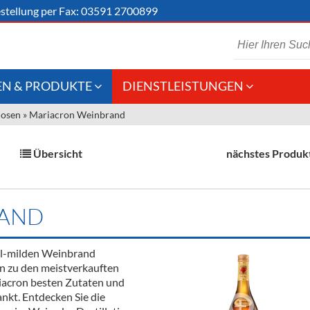
stellung
per Fax: 03591 2700899
N & PRODUKTE
DIENSTLEISTUNGEN
uosen
»
Mariacron Weinbrand
 Schaumwein
Gastronomie
Kommisionskauf &
Lieferbedingungen
Großhandel
Übersicht
nächstes Produk
Fremddienstleistungen
en
RAND
reie Getränke
ll-milden Weinbrand
chenartikel
on zu den meistverkauften
iacron besten Zutaten und
ankt. Entdecken Sie die