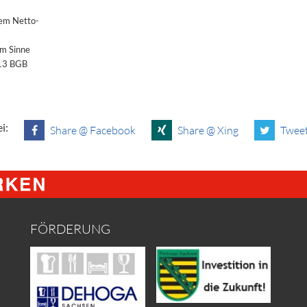
dem Netto-
im Sinne
§13 BGB
i:
Share @ Facebook
Share @ Xing
Tweet
FÖRDERUNG