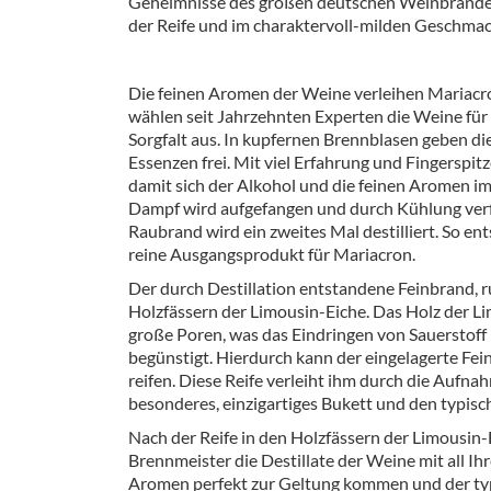
Geheimnisse des großen deutschen Weinbrandes -
Barzubeh
der Reife und im charaktervoll-milden Geschma
Ausschankwagen
Equipme
Die feinen Aromen der Weine verleihen Mariacr
Gläser
Verpack
wählen seit Jahrzehnten Experten die Weine für
Sorgfalt aus. In kupfernen Brennblasen geben di
Kühlanhänger
Hygienear
Essenzen frei. Mit viel Erfahrung und Fingerspitz
damit sich der Alkohol und die feinen Aromen i
Theken + Zubehör
Dampf wird aufgefangen und durch Kühlung verf
Raubrand wird ein zweites Mal destilliert. So en
reine Ausgangsprodukt für Mariacron.
Der durch Destillation entstandene Feinbrand, 
Holzfässern der Limousin-Eiche. Das Holz der L
große Poren, was das Eindringen von Sauerstoff 
begünstigt. Hierdurch kann der eingelagerte Fe
reifen. Diese Reife verleiht ihm durch die Aufna
besonderes, einzigartiges Bukett und den typisc
Nach der Reife in den Holzfässern der Limousin-
Brennmeister die Destillate der Weine mit all Ihr
Aromen perfekt zur Geltung kommen und der ty