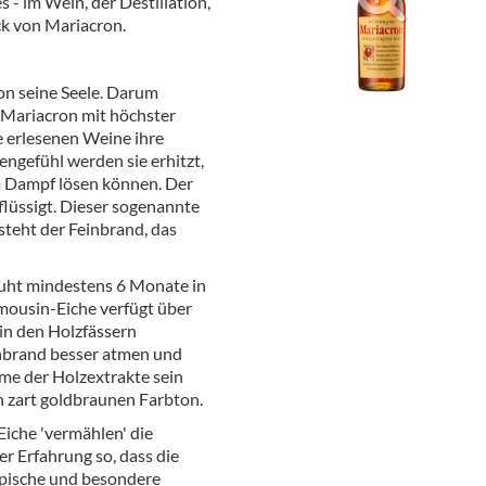
 im Wein, der Destillation,
ör
ck von Mariacron.
nt
on seine Seele. Darum
ung
 Mariacron mit höchster
e erlesenen Weine ihre
tikel & Desinfektion
engefühl werden sie erhitzt,
m Dampf lösen können. Der
lüssigt. Dieser sogenannte
tsteht der Feinbrand, das
ruht mindestens 6 Monate in
imousin-Eiche verfügt über
in den Holzfässern
inbrand besser atmen und
hme der Holzextrakte sein
h zart goldbraunen Farbton.
Eiche 'vermählen' die
er Erfahrung so, dass die
pische und besondere