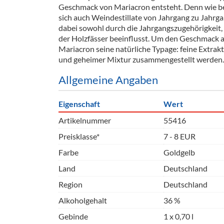
Geschmack von Mariacron entsteht. Denn wie b
sich auch Weindestillate von Jahrgang zu Jahrg
dabei sowohl durch die Jahrgangszugehörigkeit, 
der Holzfässer beeinflusst. Um den Geschmack 
Mariacron seine natürliche Typage: feine Extrakte
und geheimer Mixtur zusammengestellt werden.
Allgemeine Angaben
Eigenschaft
Wert
Artikelnummer
55416
Preisklasse*
7 - 8 EUR
Farbe
Goldgelb
Land
Deutschland
Region
Deutschland
Alkoholgehalt
36 %
Gebinde
1 x 0,70 l