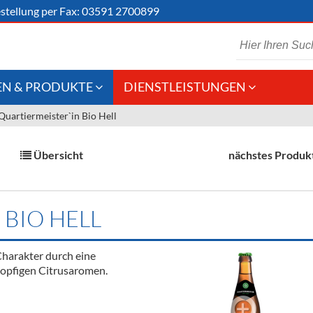
stellung
per Fax: 03591 2700899
N & PRODUKTE
DIENSTLEISTUNGEN
Quartiermeister`in Bio Hell
 Schaumwein
Gastronomie
Kommisionskauf &
Lieferbedingungen
Großhandel
Übersicht
nächstes Produk
Fremddienstleistungen
en
 BIO HELL
reie Getränke
Charakter durch eine
chenartikel
hopfigen Citrusaromen.