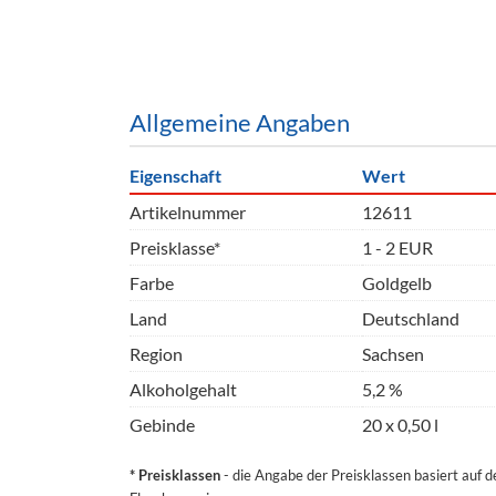
Barzubeh
Ausschankwagen
Equipme
Gläser
Verpack
Allgemeine Angaben
Kühlanhänger
Hygienear
Eigenschaft
Wert
Theken + Zubehör
Artikelnummer
12611
Preisklasse*
1 - 2 EUR
Farbe
Goldgelb
Land
Deutschland
Region
Sachsen
Alkoholgehalt
5,2 %
Gebinde
20 x 0,50 l
* Preisklassen
- die Angabe der Preisklassen basiert auf 