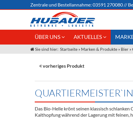
Zentrale und
Bestellannahme:
03591 270080
//
Be
ÜBER UNS
AKTUELLES
MARKE
Sie sind hier:
Startseite
»
Marken & Produkte
»
Bier
»
Jobs
Angebote Gastronomie &
Weine &
Großhandel
Unser Liefergebiet
Sirup
vorheriges Produkt
Innovation - Die Neue Art des
Unser Team
Bierzapfens "DroughtMaster"
Spirituos
Kontakt
Fassbier + Zubehör
Neuigkeiten
Bier
QUARTIERMEISTER`IN
Termine
Alkoholf
Das Bio-Helle krönt seinen klassisch schlanken 
Öle & Kü
Kalthopfung während der Lagerung mit feinen, 
Kaffee