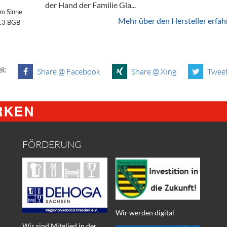
der Hand der Familie Gla...
im Sinne
Mehr über den Hersteller erfah
§13 BGB
i:
Share @ Facebook
Share @ Xing
Tweet
FÖRDERUNG
Wir werden digital
Wir sind Mitglied in der