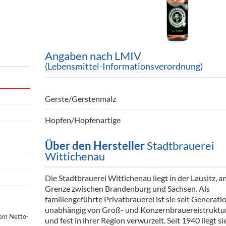
ör
nt
ung
Angaben nach LMIV
(Lebensmittel-Informationsverordnung)
tikel & Desinfektion
Gerste/Gerstenmalz
Hopfen/Hopfenartige
Über den Hersteller
Stadtbrauerei
Wittichenau
Die Stadtbrauerei Wittichenau liegt in der Lausitz, a
Grenze zwischen Brandenburg und Sachsen. Als
familiengeführte Privatbrauerei ist sie seit Generati
unabhängig von Groß- und Konzernbrauereistruktu
dem Netto-
und fest in ihrer Region verwurzelt. Seit 1940 liegt sie