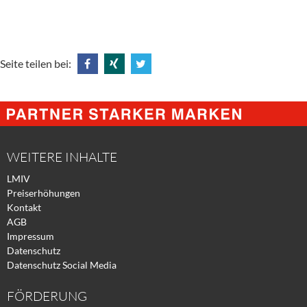
Seite teilen bei:
Share
Share
Tweet
@
@
@
Facebook
Xing
Twitter
WEITERE INHALTE
LMIV
Preiserhöhungen
Kontakt
AGB
Impressum
Datenschutz
Datenschutz Social Media
FÖRDERUNG