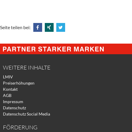
Seite teilen bei:
Share
Share
Tweet
@
@
@
Facebook
Xing
Twitter
WEITERE INHALTE
LMIV
Preiserhöhungen
Kontakt
AGB
Impressum
Datenschutz
Datenschutz Social Media
FÖRDERUNG