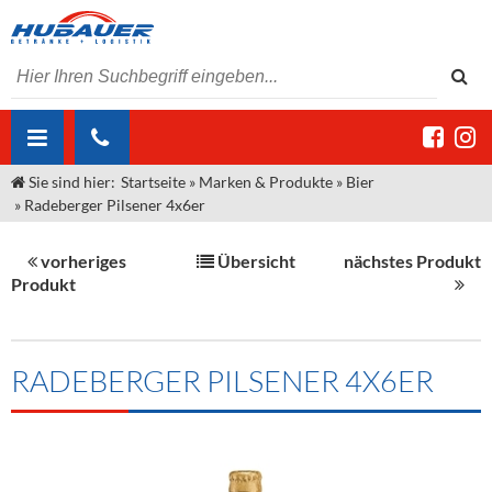
Sie sind hier:
Startseite
»
Marken & Produkte
»
Bier
ÜBER UNS
»
Radeberger Pilsener 4x6er
AKTUELLES
Jobs
vorheriges
Übersicht
nächstes Produkt
MARKEN & PRODUKTE
Unser Liefergebiet
Angebote Gastronomie & Großhandel
Produkt
Gastronomie
DIENSTLEISTUNGEN
Unser Team
Innovation - Die Neue Art des Bierzapfens
Weine & Schaumwein
"DroughtMaster"
Großhandel
Kontakt
Sirup
Kommisionskauf & Lieferbedingungen
RADEBERGER PILSENER 4X6ER
Neuigkeiten
Spirituosen
Fremddienstleistungen
Termine
Bier