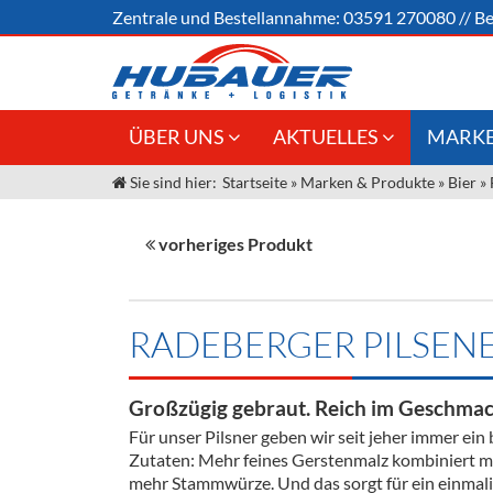
Zentrale und
Bestellannahme:
03591 270080
//
Be
ÜBER UNS
AKTUELLES
MARKE
Sie sind hier:
Startseite
»
Marken & Produkte
»
Bier
»
Jobs
Angebote Gastronomie &
Weine &
Großhandel
Unser Liefergebiet
Sirup
vorheriges Produkt
Innovation - Die Neue Art des
Unser Team
Bierzapfens "DroughtMaster"
Spirituos
Kontakt
Fassbier + Zubehör
Neuigkeiten
Bier
RADEBERGER PILSEN
Termine
Alkoholf
Großzügig gebraut. Reich im Geschmac
Öle & Kü
Für unser Pilsner geben wir seit jeher immer ein
Zutaten: Mehr feines Gerstenmalz kombiniert m
Kaffee
mehr Stammwürze. Und das sorgt für ein einmal