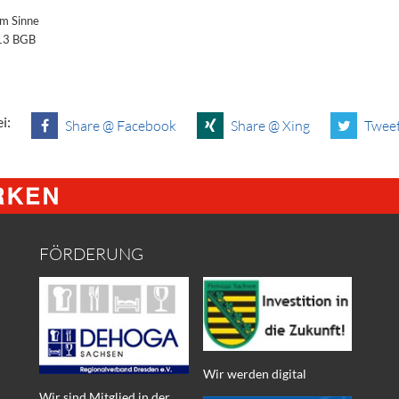
im Sinne
§13 BGB
i:
Share @ Facebook
Share @ Xing
Tweet
FÖRDERUNG
Wir werden digital
Wir sind Mitglied in der