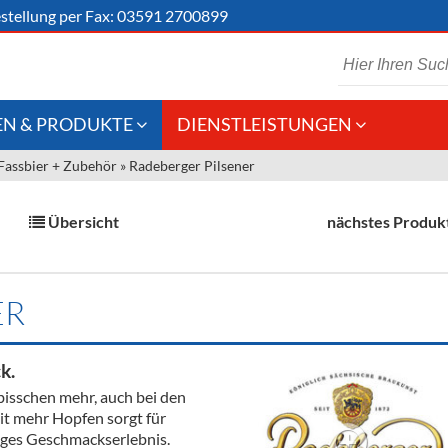
stellung
per Fax: 03591 2700899
N & PRODUKTE
DIENSTLEISTUNGEN
Fassbier + Zubehör
»
Radeberger Pilsener
 Schaumwein
Gastronomie
Kommisionskauf &
Lieferbedingungen
Großhandel
Übersicht
nächstes Produk
Fremddienstleistungen
en
ER
reie Getränke
k.
chenartikel
 bisschen mehr, auch bei den
it mehr Hopfen sorgt für
iges Geschmackserlebnis.