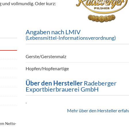
ig und vollmundig. Oder kurz:
ör
nt
ung
Angaben nach LMIV
(Lebensmittel-Informationsverordnung)
tikel & Desinfektion
Gerste/Gerstenmalz
Hopfen/Hopfenartige
Über den Hersteller
Radeberger
Exportbierbrauerei GmbH
.
Mehr über den Hersteller erfah
dem Netto-