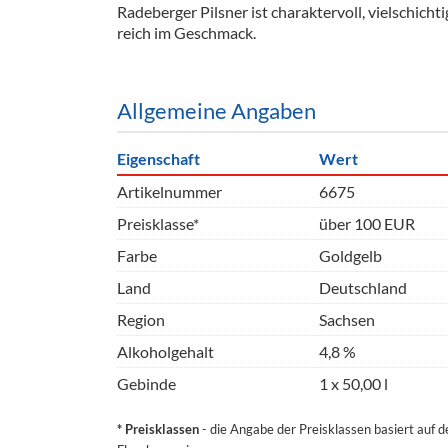
Radeberger Pilsner ist charaktervoll, vielschicht
Barzubeh
reich im Geschmack.
Ausschankwagen
Equipme
Gläser
Verpack
Allgemeine Angaben
Kühlanhänger
Hygienear
Eigenschaft
Wert
Theken + Zubehör
Artikelnummer
6675
Preisklasse*
über 100 EUR
Farbe
Goldgelb
Land
Deutschland
Region
Sachsen
Alkoholgehalt
4,8 %
Gebinde
1 x 50,00 l
* Preisklassen
- die Angabe der Preisklassen basiert auf 