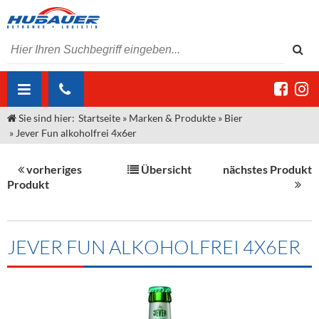
Sie sind hier:
Startseite
»
Marken & Produkte
»
Bier
ÜBER UNS
»
Jever Fun alkoholfrei 4x6er
AKTUELLES
Jobs
vorheriges
Übersicht
nächstes Produkt
MARKEN & PRODUKTE
Unser Liefergebiet
Angebote Gastronomie & Großhandel
Produkt
Gastronomie
DIENSTLEISTUNGEN
Unser Team
Innovation - Die Neue Art des Bierzapfens
Weine & Schaumwein
"DroughtMaster"
Großhandel
Kontakt
Sirup
Kommisionskauf & Lieferbedingungen
JEVER FUN ALKOHOLFREI 4X6ER
Neuigkeiten
Spirituosen
Fremddienstleistungen
Termine
Bier