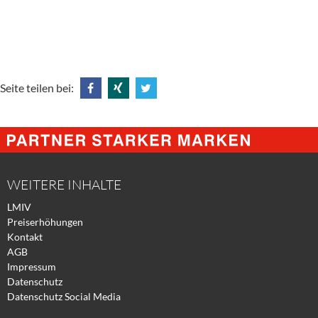
Seite teilen bei:
Share
Share
Tweet
@
@
@
Facebook
Xing
Twitter
WEITERE INHALTE
LMIV
Preiserhöhungen
Kontakt
AGB
Impressum
Datenschutz
Datenschutz Social Media