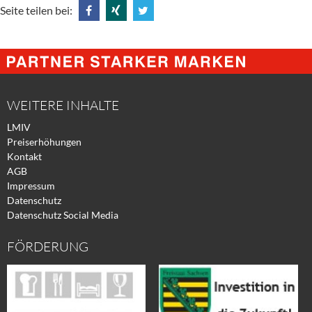
Seite teilen bei:
Share
Share
Tweet
@
@
@
Facebook
Xing
Twitter
WEITERE INHALTE
LMIV
Preiserhöhungen
Kontakt
AGB
Impressum
Datenschutz
Datenschutz Social Media
FÖRDERUNG