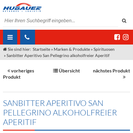
Sie sind hier:
Startseite
»
Marken & Produkte
»
Spirituosen
ÜBER UNS
»
Sanbitter Aperitivo San Pellegrino alkoholfreier Aperitif
AKTUELLES
Jobs
vorheriges
Übersicht
nächstes Produkt
MARKEN & PRODUKTE
Unser Liefergebiet
Angebote Gastronomie & Großhandel
Produkt
Gastronomie
DIENSTLEISTUNGEN
Unser Team
Innovation - Die Neue Art des Bierzapfens
Weine & Schaumwein
"DroughtMaster"
Großhandel
Kontakt
Sirup
Kommisionskauf & Lieferbedingungen
SANBITTER APERITIVO SAN
PELLEGRINO ALKOHOLFREIER
Neuigkeiten
Spirituosen
Fremddienstleistungen
APERITIF
Termine
Bier