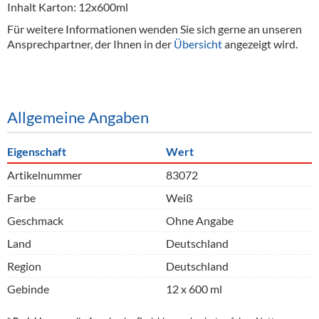
Alkoholfreie Getränke
Inhalt Karton: 12x600ml
Für weitere Informationen wenden Sie sich gerne an unseren
Öle & Küchenartikel
Ansprechpartner, der Ihnen in der
Übersicht
angezeigt wird.
Kaffee
Barzubehör
Allgemeine Angaben
Equipment
Eigenschaft
Wert
Verpackung
Artikelnummer
83072
Hygieneartikel & Desinfektion
Farbe
Weiß
Geschmack
Ohne Angabe
Land
Deutschland
Region
Deutschland
Gebinde
12 x 600 ml