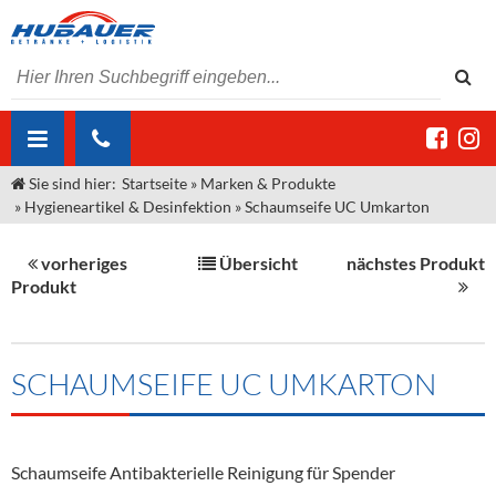
Sie sind hier:
Startseite
»
Marken & Produkte
ÜBER UNS
»
Hygieneartikel & Desinfektion
»
Schaumseife UC Umkarton
AKTUELLES
Jobs
vorheriges
Übersicht
nächstes Produkt
MARKEN & PRODUKTE
Unser Liefergebiet
Angebote Gastronomie & Großhandel
Produkt
Gastronomie
DIENSTLEISTUNGEN
Unser Team
Innovation - Die Neue Art des Bierzapfens
Weine & Schaumwein
"DroughtMaster"
Großhandel
Kontakt
Sirup
Kommisionskauf & Lieferbedingungen
SCHAUMSEIFE UC UMKARTON
Neuigkeiten
Spirituosen
Fremddienstleistungen
Termine
Bier
Schaumseife Antibakterielle Reinigung für Spender