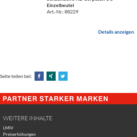
Einzelbeutel
Art.-Nr.: 88229
Details anzeigen
Seite teilen bei:
Share
Share
Tweet
@
@
@
Facebook
Xing
Twitter
WEITERE INHALTE
LMIV
Preiserhöhungen