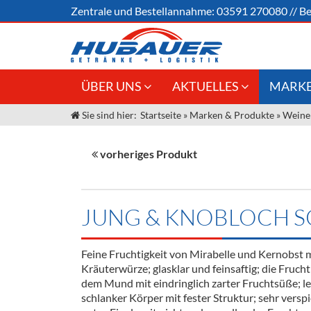
Zentrale und
Bestellannahme:
03591 270080
//
Be
ÜBER UNS
AKTUELLES
MARKE
Sie sind hier:
Startseite
»
Marken & Produkte
»
Weine
Jobs
Angebote Gastronomie &
Weine &
Großhandel
Unser Liefergebiet
Sirup
vorheriges Produkt
Innovation - Die Neue Art des
Unser Team
Bierzapfens "DroughtMaster"
Spirituos
Kontakt
Fassbier + Zubehör
Neuigkeiten
Bier
JUNG & KNOBLOCH 
Termine
Alkoholf
Feine Fruchtigkeit von Mirabelle und Kernobst
Öle & Kü
Kräuterwürze; glasklar und feinsaftig; die Frucht
dem Mund mit eindringlich zarter Fruchtsüße; le
Kaffee
schlanker Körper mit fester Struktur; sehr versp