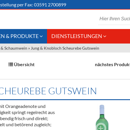
stellung
per Fax: 03591 2700899
N & PRODUKTE
DIENSTLEISTUNGEN
 & Schaumwein
»
Jung & Knobloch Scheurebe Gutswein
 Schaumwein
Gastronomie
Kommisionskauf &
Lieferbedingungen
Großhandel
Übersicht
nächstes Produk
Fremddienstleistungen
en
SCHEUREBE GUTSWEIN
reie Getränke
 mit Orangeadenote und
chenartikel
igkeit springt regelrecht aus
bendig frisch und direkt;
ielt und betörend zugleich;