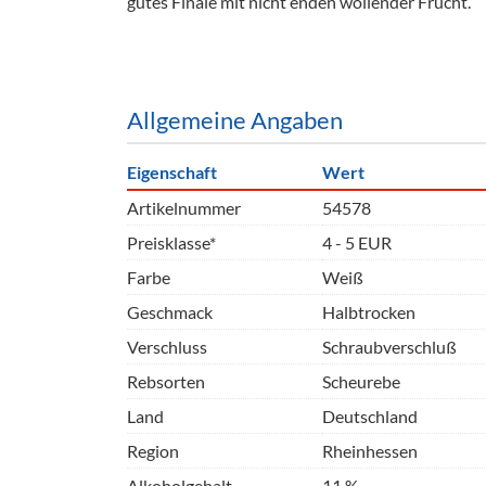
gutes Finale mit nicht enden wollender Frucht.
Barzubeh
Ausschankwagen
Equipme
Gläser
Verpack
Allgemeine Angaben
Kühlanhänger
Hygienear
Eigenschaft
Wert
Theken + Zubehör
Artikelnummer
54578
Preisklasse*
4 - 5 EUR
Farbe
Weiß
Geschmack
Halbtrocken
Verschluss
Schraubverschluß
Rebsorten
Scheurebe
Land
Deutschland
Region
Rheinhessen
Alkoholgehalt
11 %