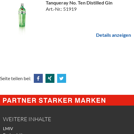
Tanqueray No. Ten Distilled Gin
Art.-Nr.: 51919
Details anzeigen
Seite teilen bei:
Share
Share
Tweet
@
@
@
Facebook
Xing
Twitter
WEITERE INHALTE
LMIV