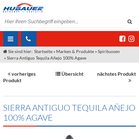
Sie sind hier:
Startseite
»
Marken & Produkte
»
Spirituosen
ÜBER UNS
»
Sierra Antiguo Tequila Añejo 100% Agave
AKTUELLES
Jobs
vorheriges
Übersicht
nächstes Produkt
MARKEN & PRODUKTE
Unser Liefergebiet
Angebote Gastronomie & Großhandel
Produkt
Gastronomie
DIENSTLEISTUNGEN
Unser Team
Innovation - Die Neue Art des Bierzapfens
Weine & Schaumwein
"DroughtMaster"
Großhandel
Kontakt
Sirup
Kommisionskauf & Lieferbedingungen
SIERRA ANTIGUO TEQUILA AÑEJO
100% AGAVE
Neuigkeiten
Spirituosen
Fremddienstleistungen
Termine
Bier