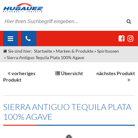
Sie sind hier:
Startseite
»
Marken & Produkte
»
Spirituosen
ÜBER UNS
»
Sierra Antiguo Tequila Plata 100% Agave
AKTUELLES
Jobs
vorheriges
Übersicht
nächstes Produkt
MARKEN & PRODUKTE
Unser Liefergebiet
Angebote Gastronomie & Großhandel
Produkt
Gastronomie
DIENSTLEISTUNGEN
Unser Team
Innovation - Die Neue Art des Bierzapfens
Weine & Schaumwein
"DroughtMaster"
Großhandel
Kontakt
Sirup
Kommisionskauf & Lieferbedingungen
SIERRA ANTIGUO TEQUILA PLATA
100% AGAVE
Neuigkeiten
Spirituosen
Fremddienstleistungen
Termine
Bier