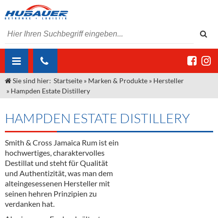
Sie sind hier:
Startseite
»
Marken & Produkte
»
Hersteller
ÜBER UNS
»
Hampden Estate Distillery
AKTUELLES
Jobs
HAMPDEN ESTATE DISTILLERY
MARKEN & PRODUKTE
Unser Liefergebiet
Angebote Gastronomie & Großhandel
Gastronomie
Smith & Cross Jamaica Rum ist ein
DIENSTLEISTUNGEN
Unser Team
Innovation - Die Neue Art des Bierzapfens
Weine & Schaumwein
hochwertiges, charaktervolles
"DroughtMaster"
Großhandel
Kontakt
Sirup
Kommisionskauf & Lieferbedingungen
Destillat und steht für Qualität
und Authentizität, was man dem
Neuigkeiten
Spirituosen
Fremddienstleistungen
alteingesessenen Hersteller mit
seinen hehren Prinzipien zu
Termine
Bier
verdanken hat.