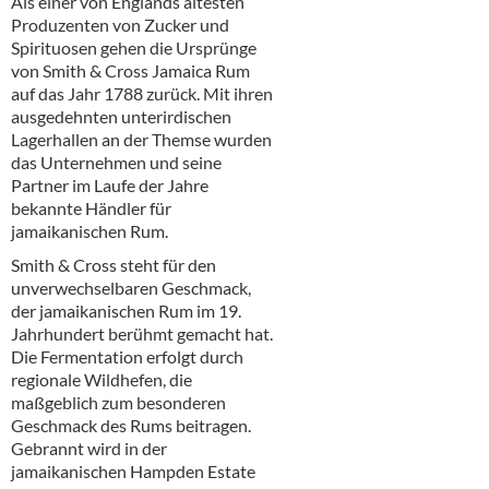
Als einer von Englands ältesten
Alkoholfreie Getränke
Produzenten von Zucker und
Spirituosen gehen die Ursprünge
Öle & Küchenartikel
von Smith & Cross Jamaica Rum
auf das Jahr 1788 zurück. Mit ihren
Kaffee
ausgedehnten unterirdischen
Lagerhallen an der Themse wurden
Barzubehör
das Unternehmen und seine
Partner im Laufe der Jahre
Equipment
bekannte Händler für
jamaikanischen Rum.
Verpackung
Smith & Cross steht für den
Hygieneartikel & Desinfektion
unverwechselbaren Geschmack,
der jamaikanischen Rum im 19.
Jahrhundert berühmt gemacht hat.
Die Fermentation erfolgt durch
regionale Wildhefen, die
maßgeblich zum besonderen
Geschmack des Rums beitragen.
Gebrannt wird in der
jamaikanischen Hampden Estate