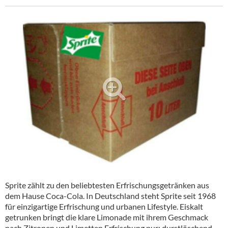
Alkoholfreie Getränke
Öle & Küchenartikel
Kaffee
Barzubehör
Equipment
Verpackung
Hygieneartikel & Desinfektion
Sprite zählt zu den beliebtesten Erfrischungsgetränken aus
dem Hause Coca-Cola. In Deutschland steht Sprite seit 1968
für einzigartige Erfrischung und urbanen Lifestyle. Eiskalt
getrunken bringt die klare Limonade mit ihrem Geschmack
nach Zitronen und Limetten Erfrischung pur: durstlöschend,