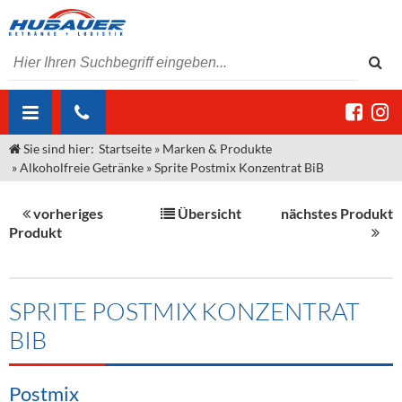
Sie sind hier:
Startseite
»
Marken & Produkte
ÜBER UNS
»
Alkoholfreie Getränke
»
Sprite Postmix Konzentrat BiB
AKTUELLES
Jobs
vorheriges
Übersicht
nächstes Produkt
MARKEN & PRODUKTE
Unser Liefergebiet
Angebote Gastronomie & Großhandel
Produkt
Gastronomie
DIENSTLEISTUNGEN
Unser Team
Innovation - Die Neue Art des Bierzapfens
Weine & Schaumwein
"DroughtMaster"
Großhandel
Kontakt
Sirup
Kommisionskauf & Lieferbedingungen
SPRITE POSTMIX KONZENTRAT
BIB
Neuigkeiten
Spirituosen
Fremddienstleistungen
Termine
Bier
Postmix