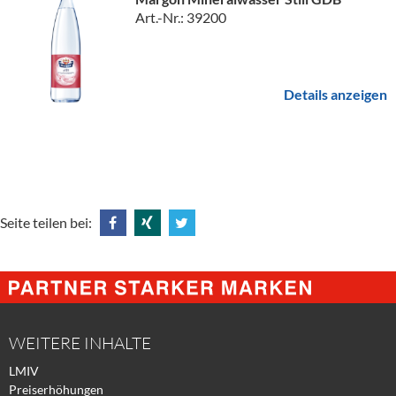
Art.-Nr.: 39200
Details anzeigen
Seite teilen bei:
Share
Share
Tweet
@
@
@
Facebook
Xing
Twitter
WEITERE INHALTE
LMIV
Preiserhöhungen