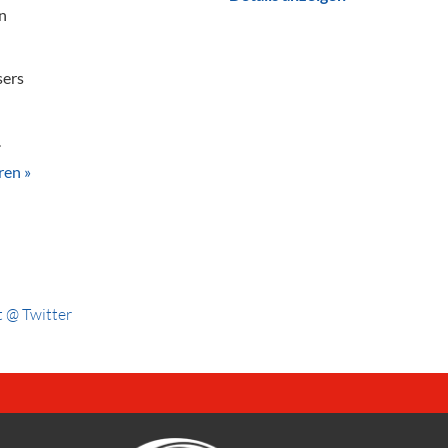
n
sers
.
ren »
 @ Twitter