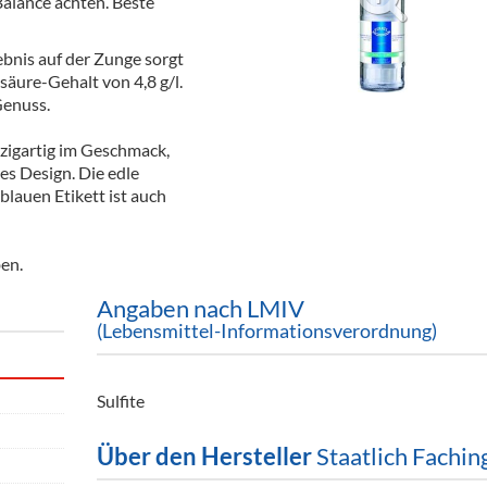
alance achten. Beste
ör
bnis auf der Zunge sorgt
nt
säure-Gehalt von 4,8 g/l.
enuss.
ung
nzigartig im Geschmack,
tikel & Desinfektion
es Design. Die edle
lauen Etikett ist auch
en.
Angaben nach LMIV
(Lebensmittel-Informationsverordnung)
Sulfite
Über den Hersteller
Staatlich Fachin