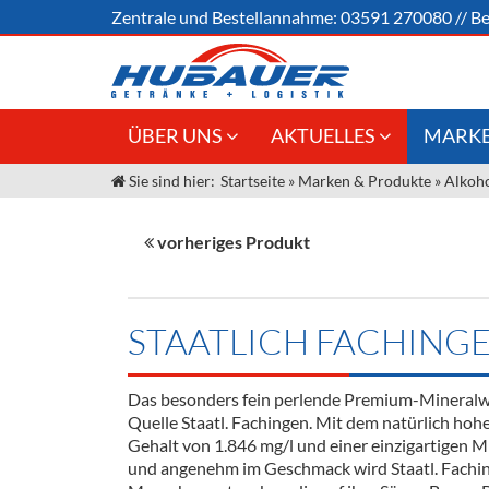
Zentrale und
Bestellannahme:
03591 270080
//
Be
ÜBER UNS
AKTUELLES
MARKE
Sie sind hier:
Startseite
»
Marken & Produkte
»
Alkoho
Jobs
Angebote Gastronomie &
Weine &
Großhandel
Unser Liefergebiet
Sirup
vorheriges Produkt
Innovation - Die Neue Art des
Unser Team
Bierzapfens "DroughtMaster"
Spirituos
Kontakt
Fassbier + Zubehör
Neuigkeiten
Bier
STAATLICH FACHIN
Termine
Alkoholf
Das besonders fein perlende Premium-Mineralw
Öle & Kü
Quelle Staatl. Fachingen. Mit dem natürlich ho
Gehalt von 1.846 mg/l und einer einzigartigen Mi
Kaffee
und angenehm im Geschmack wird Staatl. Faching