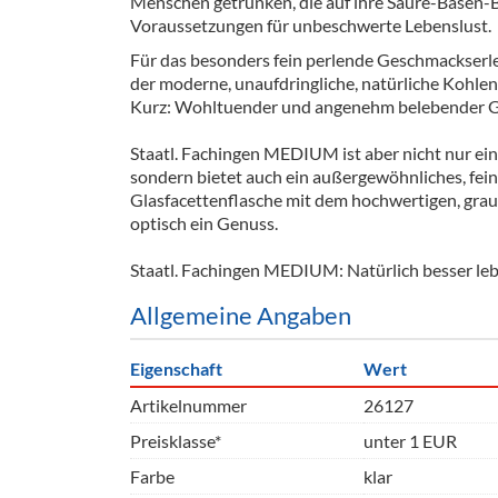
Menschen getrunken, die auf ihre Säure-Basen-B
Barzubeh
Voraussetzungen für unbeschwerte Lebenslust.
Für das besonders fein perlende Geschmackserle
Ausschankwagen
Equipme
der moderne, unaufdringliche, natürliche Kohlen
Kurz: Wohltuender und angenehm belebender G
Gläser
Verpack
Staatl. Fachingen MEDIUM ist aber nicht nur ei
Kühlanhänger
Hygienear
sondern bietet auch ein außergewöhnliches, fein
Glasfacettenflasche mit dem hochwertigen, graub
Theken + Zubehör
optisch ein Genuss.
Staatl. Fachingen MEDIUM: Natürlich besser leb
Allgemeine Angaben
Eigenschaft
Wert
Artikelnummer
26127
Preisklasse*
unter 1 EUR
Farbe
klar