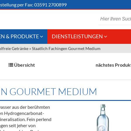
stellung
per Fax: 03591 2700899
N & PRODUKTE
DIENSTLEISTUNGEN
lfreie Getränke
»
Staatlich Fachingen Gourmet Medium
 Schaumwein
Gastronomie
Kommisionskauf &
Lieferbedingungen
Großhandel
Übersicht
nächstes Produk
Fremddienstleistungen
en
GEN GOURMET MEDIUM
reie Getränke
asser aus der berühmten
chenartikel
hen Hydrogencarbonat-
neralisation. Fein perlend
en seit jeher von