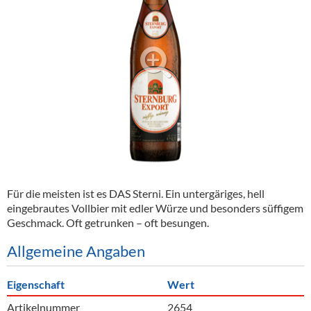
Alkoholfreie Getränke
Öle & Küchenartikel
Kaffee
Barzubehör
Equipment
Verpackung
Hygieneartikel & Desinfektion
Für die meisten ist es DAS Sterni. Ein untergäriges, hell
eingebrautes Vollbier mit edler Würze und besonders süffigem
Geschmack. Oft getrunken – oft besungen.
Allgemeine Angaben
Eigenschaft
Wert
Artikelnummer
2654