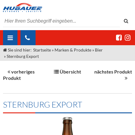
Sie sind hier:
Startseite
»
Marken & Produkte
»
Bier
ÜBER UNS
»
Sternburg Export
AKTUELLES
Jobs
vorheriges
Übersicht
nächstes Produkt
MARKEN & PRODUKTE
Unser Liefergebiet
Angebote Gastronomie & Großhandel
Produkt
Gastronomie
DIENSTLEISTUNGEN
Unser Team
Innovation - Die Neue Art des Bierzapfens
Weine & Schaumwein
"DroughtMaster"
Großhandel
Kontakt
Sirup
Kommisionskauf & Lieferbedingungen
STERNBURG EXPORT
Neuigkeiten
Spirituosen
Fremddienstleistungen
Termine
Bier