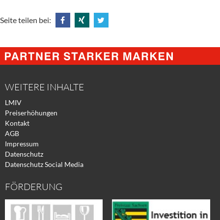
Seite teilen bei:
Share
Share
Tweet
@
@
@
Facebook
Xing
Twitter
WEITERE INHALTE
LMIV
Preiserhöhungen
Kontakt
AGB
Impressum
Datenschutz
Datenschutz Social Media
FÖRDERUNG