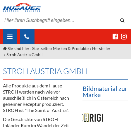
Sie sind hier:
Startseite
»
Marken & Produkte
»
Hersteller
ÜBER UNS
»
Stroh Austria GmbH
AKTUELLES
Jobs
STROH AUSTRIA GMBH
MARKEN & PRODUKTE
Unser Liefergebiet
Angebote Gastronomie & Großhandel
Gastronomie
Alle Produkte aus dem Hause
DIENSTLEISTUNGEN
Unser Team
Innovation - Die Neue Art des Bierzapfens
Weine & Schaumwein
Bildmaterial zur
STROH werden nach wie vor
Marke
"DroughtMaster"
Großhandel
Kontakt
Sirup
Kommisionskauf & Lieferbedingungen
ausschließlich in Österreich nach
geheimer Rezeptur produziert.
Neuigkeiten
Spirituosen
Fremddienstleistungen
STROH ist "The Spirit of Austria".
Die Geschichte von STROH
Termine
Bier
Inländer Rum im Wandel der Zeit