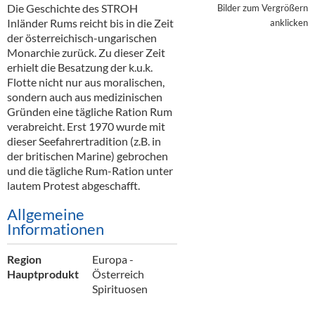
Alkoholfreie Getränke
Die Geschichte des STROH
Bilder zum Vergrößern
Inländer Rums reicht bis in die Zeit
anklicken
Öle & Küchenartikel
der österreichisch-ungarischen
Monarchie zurück. Zu dieser Zeit
Kaffee
erhielt die Besatzung der k.u.k.
Flotte nicht nur aus moralischen,
Barzubehör
sondern auch aus medizinischen
Gründen eine tägliche Ration Rum
Equipment
verabreicht. Erst 1970 wurde mit
dieser Seefahrertradition (z.B. in
Verpackung
der britischen Marine) gebrochen
und die tägliche Rum-Ration unter
Hygieneartikel & Desinfektion
lautem Protest abgeschafft.
Allgemeine
Informationen
Region
Europa -
Hauptprodukt
Österreich
Spirituosen