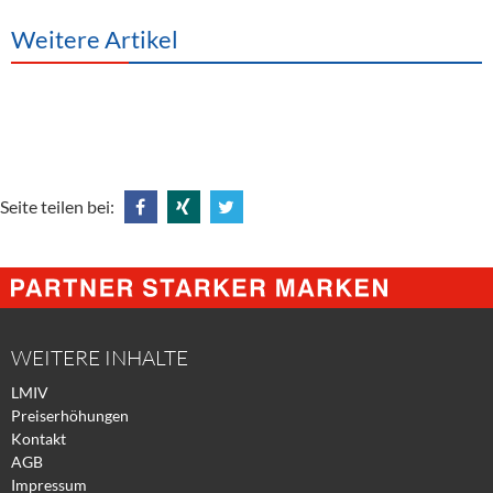
Weitere Artikel
Seite teilen bei:
Share
Share
Tweet
@
@
@
Facebook
Xing
Twitter
WEITERE INHALTE
LMIV
Preiserhöhungen
Kontakt
AGB
Impressum