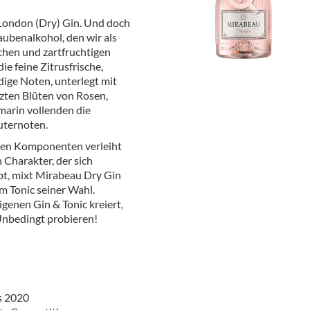
ör
 London (Dry) Gin. Und doch
aubenalkohol, den wir als
nt
chen und zartfruchtigen
e feine Zitrusfrische,
ung
dige Noten, unterlegt mit
zten Blüten von Rosen,
tikel & Desinfektion
marin vollenden die
uternoten.
igen Komponenten verleiht
Charakter, der sich
bt, mixt Mirabeau Dry Gin
 Tonic seiner Wahl.
genen Gin & Tonic kreiert,
nbedingt probieren!
s 2020