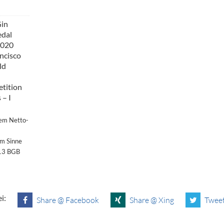
Gin
edal
2020
ncisco
ld
etition
 – I
dem Netto-
im Sinne
§13 BGB
i:
Share @ Facebook
Share @ Xing
Tweet