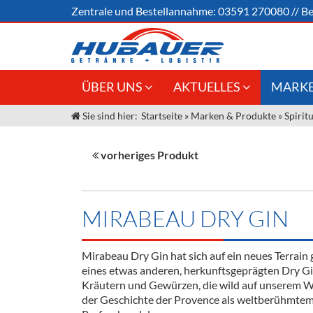
Zentrale und
Bestellannahme:
03591 270080
//
Be
ÜBER UNS
AKTUELLES
MARKE
Sie sind hier:
Startseite
»
Marken & Produkte
»
Spirit
Jobs
Angebote Gastronomie &
Weine &
Großhandel
Unser Liefergebiet
Sirup
vorheriges Produkt
Innovation - Die Neue Art des
Unser Team
Bierzapfens "DroughtMaster"
Spirituos
Kontakt
Fassbier + Zubehör
Neuigkeiten
Bier
MIRABEAU DRY GIN
Termine
Alkoholf
Mirabeau Dry Gin hat sich auf ein neues Terrain 
Öle & Kü
eines etwas anderen, herkunftsgeprägten Dry Gin
Kräutern und Gewürzen, die wild auf unserem 
Kaffee
der Geschichte der Provence als weltberühmte