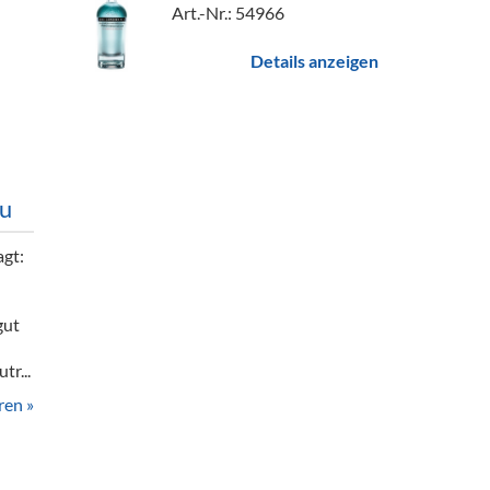
Art.-Nr.: 54966
Details anzeigen
u
agt:
gut
r...
ren »