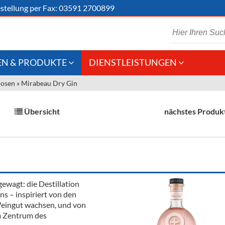
stellung
per Fax: 03591 2700899
N & PRODUKTE
DIENSTLEISTUNGEN
uosen
»
Mirabeau Dry Gin
 Schaumwein
Gastronomie
Kommisionskauf &
Lieferbedingungen
Großhandel
Übersicht
nächstes Produk
Fremddienstleistungen
en
reie Getränke
gewagt: die Destillation
chenartikel
s – inspiriert von den
Weingut wachsen, und von
m Zentrum des