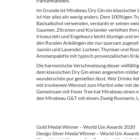
Parfumhandels.
Barzubeh
Im Grunde ist Mirabeau Dry Gin ein klassischer
ist hier alles ein wenig anders. Dem 100%igen Tr
Ausschankwagen
Equipme
Basisalkohol verwenden, verdankt er seinen wei
Gaumen. Zitronen und Koriander verleihen ihm di
Gläser
Verpack
Iriswurzeln und Engelwurz leicht blumige und er
den floralen Anklängen der nur sparsam zugeset
Kühlanhänger
Hygienear
Jasmin und Lavendel. Lorbeer, Thymian und Ros
Aromenpalette mit typisch provenzalischen Krä
Theken + Zubehör
Die harmonische Verschmelzung dieser vielfält
dem klassischen Dry Gin einen angenehm milden 
wunderschön pur genießen lässt. Wer Drinks lie
mit trockenem Wermut zum Martini oder mit dem
Gemeinsam mit Fever Tree hat Mirabeau einen ei
den Mirabeau G&T mit einem Zweig Rosmarin. U
Gold Medal Winner – World Gin Awards 2020
Design Silver Medal Winner – World Gin Award