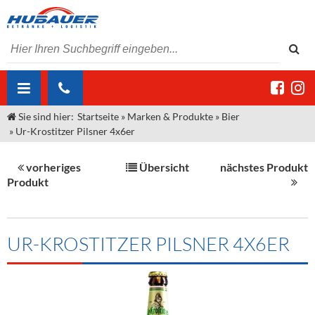
Sie sind hier:
Startseite
»
Marken & Produkte
»
Bier
ÜBER UNS
»
Ur-Krostitzer Pilsner 4x6er
AKTUELLES
Jobs
vorheriges
Übersicht
nächstes Produkt
MARKEN & PRODUKTE
Unser Liefergebiet
Angebote Gastronomie & Großhandel
Produkt
Gastronomie
DIENSTLEISTUNGEN
Unser Team
Innovation - Die Neue Art des Bierzapfens
Weine & Schaumwein
"DroughtMaster"
Großhandel
Kontakt
Sirup
Kommisionskauf & Lieferbedingungen
UR-KROSTITZER PILSNER 4X6ER
Neuigkeiten
Spirituosen
Fremddienstleistungen
Termine
Bier