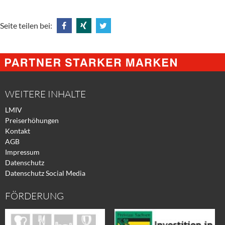
Seite teilen bei:
Share
Share
Tweet
@
@
@
Facebook
Xing
Twitter
WEITERE INHALTE
LMIV
Preiserhöhungen
Kontakt
AGB
Impressum
Datenschutz
Datenschutz Social Media
FÖRDERUNG