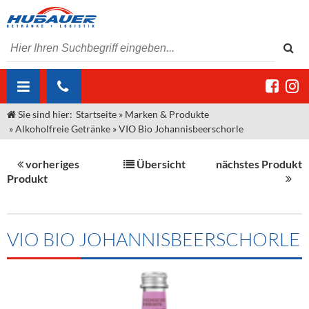
Sie sind hier:
Startseite
»
Marken & Produkte
ÜBER UNS
»
Alkoholfreie Getränke
»
VIO Bio Johannisbeerschorle
AKTUELLES
Jobs
vorheriges
Übersicht
nächstes Produkt
MARKEN & PRODUKTE
Unser Liefergebiet
Angebote Gastronomie & Großhandel
Produkt
Gastronomie
DIENSTLEISTUNGEN
Unser Team
Innovation - Die Neue Art des Bierzapfens
Weine & Schaumwein
"DroughtMaster"
Großhandel
Kontakt
Sirup
Kommisionskauf & Lieferbedingungen
VIO BIO JOHANNISBEERSCHORLE
Neuigkeiten
Spirituosen
Fremddienstleistungen
Termine
Bier