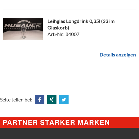
Leihglas Longdrink 0,35l (33 im
Glaskorb)
Art.-Nr.: 84007
Details anzeigen
Seite teilen bei:
Share
Share
Tweet
@
@
@
Facebook
Xing
Twitter