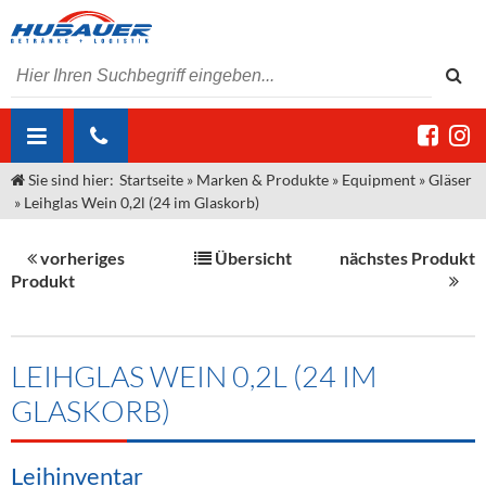
Sie sind hier:
Startseite
»
Marken & Produkte
»
Equipment
»
Gläser
ÜBER UNS
»
Leihglas Wein 0,2l (24 im Glaskorb)
AKTUELLES
Jobs
vorheriges
Übersicht
nächstes Produkt
MARKEN & PRODUKTE
Unser Liefergebiet
Angebote Gastronomie & Großhandel
Produkt
Gastronomie
DIENSTLEISTUNGEN
Unser Team
Innovation - Die Neue Art des Bierzapfens
Weine & Schaumwein
"DroughtMaster"
Großhandel
Kontakt
Sirup
Kommisionskauf & Lieferbedingungen
LEIHGLAS WEIN 0,2L (24 IM
GLASKORB)
Neuigkeiten
Spirituosen
Fremddienstleistungen
Termine
Bier
Leihinventar