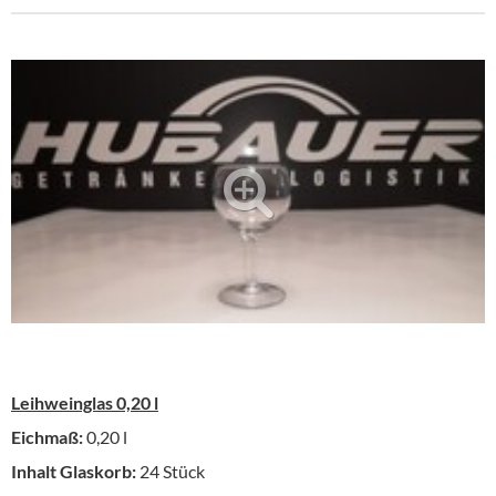
Alkoholfreie Getränke
Öle & Küchenartikel
Kaffee
Barzubehör
Equipment
Verpackung
Hygieneartikel & Desinfektion
Leihweinglas 0,20 l
Eichmaß:
0,20 l
Inhalt Glaskorb:
24 Stück