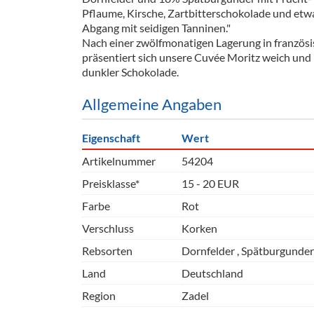
Barzubeh
Pflaume, Kirsche, Zartbitterschokolade und et
Abgang mit seidigen Tanninen."
Ausschankwagen
Equipme
Nach einer zwölfmonatigen Lagerung in französis
präsentiert sich unsere Cuvée Moritz weich und
Gläser
Verpack
dunkler Schokolade.
Kühlanhänger
Hygienear
Allgemeine Angaben
Theken + Zubehör
Eigenschaft
Wert
Artikelnummer
54204
Preisklasse*
15 - 20 EUR
Farbe
Rot
Verschluss
Korken
Rebsorten
Dornfelder , Spätburgunder
Land
Deutschland
Region
Zadel