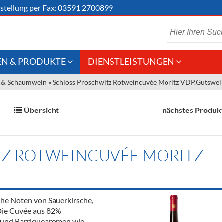
stellung
per Fax: 03591 2700899
N & PRODUKTE
DIENSTLEISTUNGEN
 & Schaumwein
»
Schloss Proschwitz Rotweincuvée Moritz VDP.Gutswei
 Schaumwein
Gastronomie
Kommisionskauf &
Lieferbedingungen
Großhandel
Übersicht
nächstes Produk
Fremddienstleistungen
en
TZ ROTWEINCUVÉE MORITZ
reie Getränke
chenartikel
sche Noten von Sauerkirsche,
 Die Cuvée aus 82%
 und Barriquearomen wie