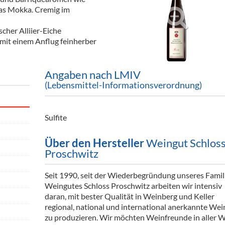
ör
was Mokka. Cremig im
nt
cher Alliier-Eiche
 mit einem Anflug feinherber
ung
tikel & Desinfektion
Angaben nach LMIV
(Lebensmittel-Informationsverordnung)
Sulfite
Über den Hersteller
Weingut Schlos
Proschwitz
Seit 1990, seit der Wiederbegründung unseres Famil
Weingutes Schloss Proschwitz arbeiten wir intensiv
daran, mit bester Qualität in Weinberg und Keller
regional, national und international anerkannte Wei
zu produzieren. Wir möchten Weinfreunde in aller W