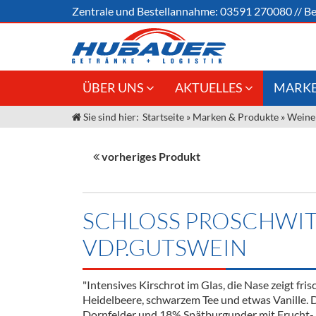
Zentrale und
Bestellannahme:
03591 270080
//
Be
ÜBER UNS
AKTUELLES
MARKE
Sie sind hier:
Startseite
»
Marken & Produkte
»
Weine
Jobs
Angebote Gastronomie &
Weine &
Großhandel
Unser Liefergebiet
Sirup
vorheriges Produkt
Innovation - Die Neue Art des
Unser Team
Bierzapfens "DroughtMaster"
Spirituos
Kontakt
Fassbier + Zubehör
Neuigkeiten
Bier
SCHLOSS PROSCHWI
Termine
Alkoholf
VDP.GUTSWEIN
Öle & Kü
"Intensives Kirschrot im Glas, die Nase zeigt fri
Kaffee
Heidelbeere, schwarzem Tee und etwas Vanille.
Dornfelder und 18% Spätburgunder mit Frucht-