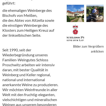
Alkoholfreie Getränke
geführt:
die ehemaligen Weinberge des
Öle & Küchenartikel
Bischofs von Meißen,
die des Abtes von Altzella sowie
Kaffee
die einstigen Weinberge des
Klosters zum Heiligen Kreuz auf
Barzubehör
der linkselbischen Seite.
Equipment
Bilder zum Vergrößern
Seit 1990, seit der
Verpackung
anklicken
Wiederbegründung unseres
Familien-Weingutes Schloss
Hygieneartikel & Desinfektion
Proschwitz arbeiten wir intensiv
daran, mit bester Qualität in
Weinberg und Keller regional,
national und international
anerkannte Weine zu produzieren.
Wir möchten Weinfreunde in aller
Welt mit den fruchtig-eleganten,
vielschichtigen und mineralischen
Weinen aus unserem besonderen