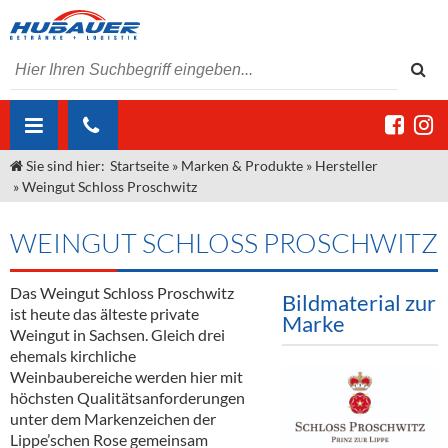
Sie sind hier:
Startseite
»
Marken & Produkte
»
Hersteller
ÜBER UNS
»
Weingut Schloss Proschwitz
AKTUELLES
Jobs
WEINGUT SCHLOSS PROSCHWITZ
MARKEN & PRODUKTE
Unser Liefergebiet
Angebote Gastronomie & Großhandel
Gastronomie
Das Weingut Schloss Proschwitz
DIENSTLEISTUNGEN
Unser Team
Innovation - Die Neue Art des Bierzapfens
Weine & Schaumwein
Bildmaterial zur
ist heute das älteste private
Marke
"DroughtMaster"
Großhandel
Kontakt
Sirup
Kommisionskauf & Lieferbedingungen
Weingut in Sachsen. Gleich drei
ehemals kirchliche
Neuigkeiten
Spirituosen
Fremddienstleistungen
Weinbaubereiche werden hier mit
höchsten Qualitätsanforderungen
Termine
Bier
unter dem Markenzeichen der
Lippe’schen Rose gemeinsam