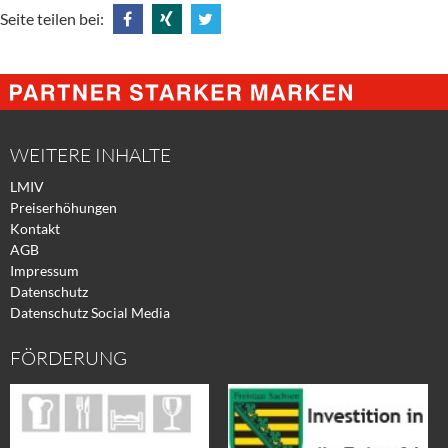
Seite teilen bei:
Share
Share
Tweet
@
@
@
Facebook
Xing
Twitter
WEITERE INHALTE
LMIV
Preiserhöhungen
Kontakt
AGB
Impressum
Datenschutz
Datenschutz Social Media
FÖRDERUNG