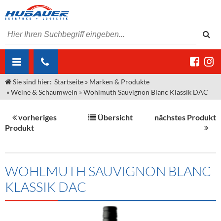
Sie sind hier:
Startseite
»
Marken & Produkte
ÜBER UNS
»
Weine & Schaumwein
»
Wohlmuth Sauvignon Blanc Klassik DAC
AKTUELLES
Jobs
vorheriges
Übersicht
nächstes Produkt
MARKEN & PRODUKTE
Unser Liefergebiet
Angebote Gastronomie & Großhandel
Produkt
Gastronomie
DIENSTLEISTUNGEN
Unser Team
Innovation - Die Neue Art des Bierzapfens
Weine & Schaumwein
"DroughtMaster"
Großhandel
Kontakt
Sirup
Kommisionskauf & Lieferbedingungen
WOHLMUTH SAUVIGNON BLANC
KLASSIK DAC
Neuigkeiten
Spirituosen
Fremddienstleistungen
Termine
Bier