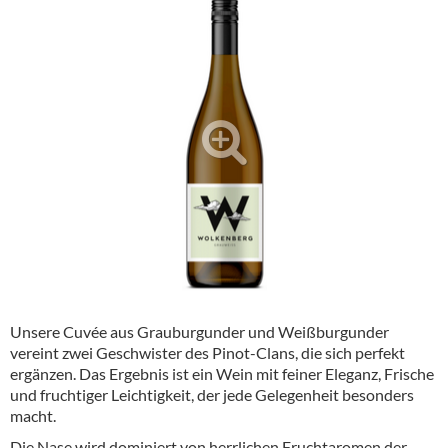
Alkoholfreie Getränke
Öle & Küchenartikel
Kaffee
Barzubehör
Equipment
Verpackung
Hygieneartikel & Desinfektion
Unsere Cuvée aus Grauburgunder und Weißburgunder
vereint zwei Geschwister des Pinot-Clans, die sich perfekt
ergänzen. Das Ergebnis ist ein Wein mit feiner Eleganz, Frische
und fruchtiger Leichtigkeit, der jede Gelegenheit besonders
macht.
Die Nase wird dominiert von herrlichen Fruchtaromen der