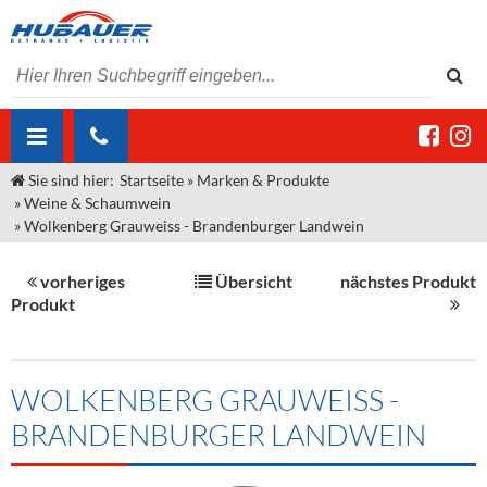
Sie sind hier:
Startseite
»
Marken & Produkte
ÜBER UNS
»
Weine & Schaumwein
»
Wolkenberg Grauweiss - Brandenburger Landwein
AKTUELLES
Jobs
MARKEN & PRODUKTE
Unser Liefergebiet
Angebote Gastronomie & Großhandel
vorheriges
Übersicht
nächstes Produkt
Produkt
Gastronomie
DIENSTLEISTUNGEN
Unser Team
Innovation - Die Neue Art des Bierzapfens
Weine & Schaumwein
"DroughtMaster"
Großhandel
Kontakt
Sirup
Kommisionskauf & Lieferbedingungen
WOLKENBERG GRAUWEISS -
Neuigkeiten
Spirituosen
Fremddienstleistungen
BRANDENBURGER LANDWEIN
Termine
Bier