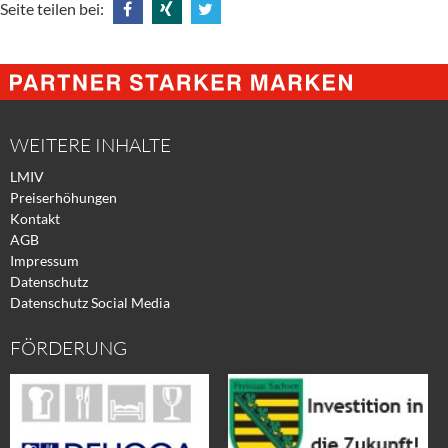
Seite teilen bei:
Share
Share
Tweet
@
@
@
Facebook
Xing
Twitter
WEITERE INHALTE
LMIV
Preiserhöhungen
Kontakt
AGB
Impressum
Datenschutz
Datenschutz Social Media
FÖRDERUNG