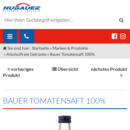
Sie sind hier:
Startseite
»
Marken & Produkte
ÜBER UNS
»
Alkoholfreie Getränke
»
Bauer Tomatensaft 100%
AKTUELLES
Jobs
vorheriges
Übersicht
nächstes Produkt
MARKEN & PRODUKTE
Unser Liefergebiet
Angebote Gastronomie & Großhandel
Produkt
Gastronomie
DIENSTLEISTUNGEN
Unser Team
Innovation - Die Neue Art des Bierzapfens
Weine & Schaumwein
"DroughtMaster"
Großhandel
Kontakt
Sirup
Kommisionskauf & Lieferbedingungen
BAUER TOMATENSAFT 100%
Neuigkeiten
Spirituosen
Fremddienstleistungen
Termine
Bier