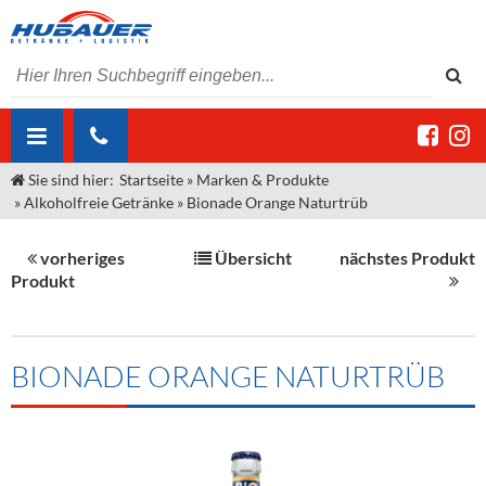
Sie sind hier:
Startseite
»
Marken & Produkte
ÜBER UNS
»
Alkoholfreie Getränke
»
Bionade Orange Naturtrüb
AKTUELLES
Jobs
vorheriges
Übersicht
nächstes Produkt
MARKEN & PRODUKTE
Unser Liefergebiet
Angebote Gastronomie & Großhandel
Produkt
Gastronomie
DIENSTLEISTUNGEN
Unser Team
Innovation - Die Neue Art des Bierzapfens
Weine & Schaumwein
"DroughtMaster"
Großhandel
Kontakt
Sirup
Kommisionskauf & Lieferbedingungen
BIONADE ORANGE NATURTRÜB
Neuigkeiten
Spirituosen
Fremddienstleistungen
Termine
Bier