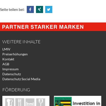
Seite teilen bei:
Share
Share
Tweet
@
@
@
Facebook
Xing
Twitter
WEITERE INHALTE
LMIV
Preiserhöhungen
Kontakt
AGB
Impressum
Datenschutz
Datenschutz Social Media
FÖRDERUNG