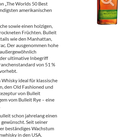
on „The Worlds 50 Best
ör
endigsten amerikanischen
nt
che sowie einen holzigen,
ung
rockneten Früchten. Bulleit
ktails wie den Manhattan,
tikel & Desinfektion
erac. Der ausgenommen hohe
n außergewöhnlich
der ultimative Inbegriff
Branchenstandard von 51 %
vorhebt.
 Whisky ideal für klassische
an, den Old Fashioned und
Rezeptur von Bulleit
ngem vom Bulleit Rye – eine
.
lleit schon jahrelang einen
 gewünscht. Seit seiner
t er beständiges Wachstum
enwhisky in den USA.