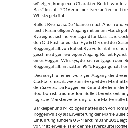
würzigen, komplexen Charakter. Bulleit wurde v
Barzubeh
Bars“ im Jahr 2016 zum meistverkauften und tr
Whisky gekrönt.
Ausschankwagen
Equipme
Bulleit Rye hat süße Nuancen nach Ahorn und Ei
Gläser
Verpack
leicht karamelligen Abgang mit einem Hauch get
Rye eignet sich hervorragend für klassische Coc
Kühlanhänger
Hygienear
den Old Fashioned, den Rye & Dry und den Saz
Roggengehalt von Bulleit Rye verleiht ihm eine
Theken + Zubehör
geschmeidigen, würzigen Abgang. Bulleit Rye ist 
eines Roggen-Whiskys, der sich entgegen dem 
Roggengehalt mit satten 95 % Roggengehalt her
Dies sorgt für einen würzigen Abgang, der diesen
Cocktails macht, wie zum Beispiel den Manhatt
den Sazerac. Da Roggen ein Grundpfeiler in der 
Bourbon ist, träumte Tom Bulleit bereits seit la
logische Markterweiterung für die Marke Bulleit
Barkeeper und Mixologen hatten sich von Tom Bu
Roggenwhisky als Erweiterung der Marke Bulleit
Einführung auf dem US-Markt im Jahr 2011 leg
vor. Mittlerweile ist er der meistverkaufte Rogg