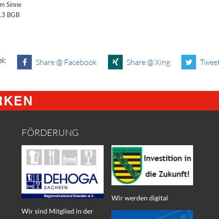
im Sinne
§13 BGB
i:
Share @ Facebook
Share @ Xing
Tweet
FÖRDERUNG
Wir werden digital
Wir sind Mitglied in der