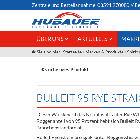
Zentrale und
Bestellannahme:
03591 270080
//
Be
ÜBER UNS
AKTUELLES
MARKE
Sie sind hier:
Startseite
»
Marken & Produkte
»
Spirit
Jobs
Angebote Gastronomie &
Weine &
Großhandel
Unser Liefergebiet
Sirup
vorheriges Produkt
Innovation - Die Neue Art des
Unser Team
Bierzapfens "DroughtMaster"
Spirituos
Kontakt
Fassbier + Zubehör
Neuigkeiten
Bier
BULLEIT 95 RYE STRA
Termine
Alkoholf
Dieser Whiskey ist das Nonplusultra der Rye Wh
Öle & Kü
Roggenanteil von 95 Prozent hebt sich Bulleit R
Branchenstandard ab.
Kaffee
Bulleit Rye ist ein preisgekrönter Roggenwhisky