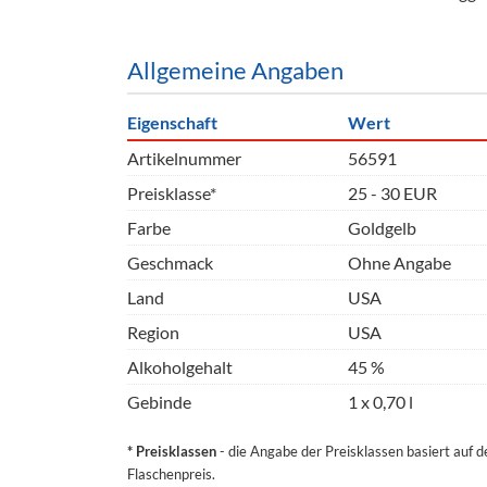
Allgemeine Angaben
Eigenschaft
Wert
Artikelnummer
56591
Preisklasse*
25 - 30 EUR
Farbe
Goldgelb
Geschmack
Ohne Angabe
Land
USA
Region
USA
Alkoholgehalt
45 %
Gebinde
1 x 0,70 l
* Preisklassen
- die Angabe der Preisklassen basiert auf 
Flaschenpreis.