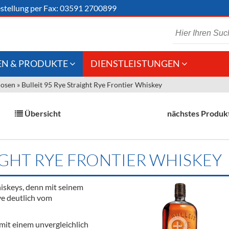
stellung
per Fax: 03591 2700899
N & PRODUKTE
DIENSTLEISTUNGEN
uosen
»
Bulleit 95 Rye Straight Rye Frontier Whiskey
 Schaumwein
Gastronomie
Kommisionskauf &
Lieferbedingungen
Großhandel
Übersicht
nächstes Produk
Fremddienstleistungen
en
IGHT RYE FRONTIER WHISKEY
reie Getränke
iskeys, denn mit seinem
chenartikel
ye deutlich vom
 mit einem unvergleichlich