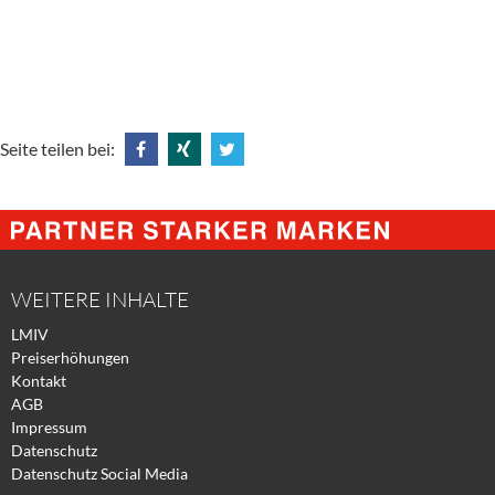
Seite teilen bei:
Share
Share
Tweet
@
@
@
Facebook
Xing
Twitter
WEITERE INHALTE
LMIV
Preiserhöhungen
Kontakt
AGB
Impressum
Datenschutz
Datenschutz Social Media