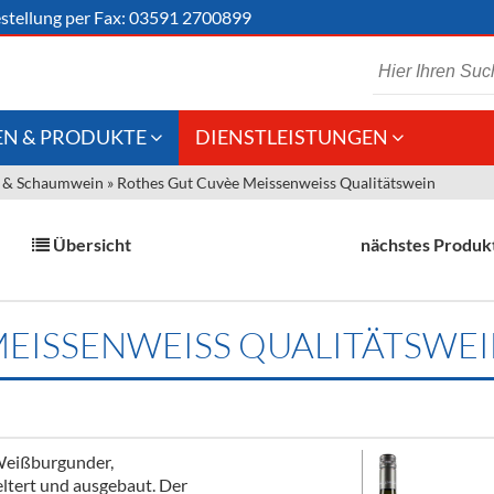
stellung
per Fax: 03591 2700899
N & PRODUKTE
DIENSTLEISTUNGEN
 & Schaumwein
»
Rothes Gut Cuvèe Meissenweiss Qualitätswein
 Schaumwein
Gastronomie
Kommisionskauf &
Lieferbedingungen
Großhandel
Übersicht
nächstes Produk
Fremddienstleistungen
en
MEISSENWEISS QUALITÄTSWE
reie Getränke
chenartikel
Weißburgunder,
ltert und ausgebaut. Der