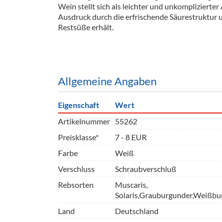
Wein stellt sich als leichter und unkomplizierter
Barzubeh
Ausdruck durch die erfrischende Säurestruktur
Restsüße erhält.
Ausschankwagen
Equipme
Gläser
Verpack
Kühlanhänger
Hygienear
Allgemeine Angaben
Theken + Zubehör
Eigenschaft
Wert
Artikelnummer
55262
Preisklasse*
7 - 8 EUR
Farbe
Weiß
Verschluss
Schraubverschluß
Rebsorten
Muscaris,
Solaris,Grauburgunder,Weißbu
Land
Deutschland