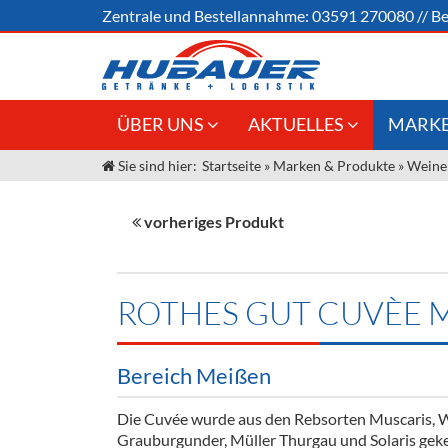
Zentrale und
Bestellannahme:
03591 270080
//
Be
ÜBER UNS
AKTUELLES
MARKE
Sie sind hier:
Startseite
»
Marken & Produkte
»
Weine
Jobs
Angebote Gastronomie &
Weine &
Großhandel
Unser Liefergebiet
Sirup
vorheriges Produkt
Innovation - Die Neue Art des
Unser Team
Bierzapfens "DroughtMaster"
Spirituos
Kontakt
Fassbier + Zubehör
Neuigkeiten
Bier
ROTHES GUT CUVÈE 
Termine
Alkoholf
Bereich Meißen
Öle & Kü
Die Cuvée wurde aus den Rebsorten Muscaris, 
Kaffee
Grauburgunder, Müller Thurgau und Solaris geke