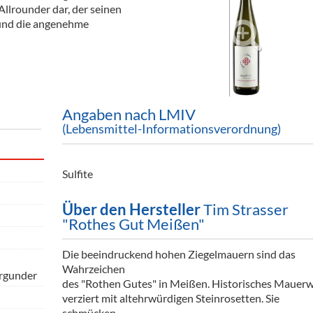
 Allrounder dar, der seinen
ör
 und die angenehme
nt
ung
tikel & Desinfektion
Angaben nach LMIV
(Lebensmittel-Informationsverordnung)
Sulfite
Über den Hersteller
Tim Strasser
"Rothes Gut Meißen"
Die beeindruckend hohen Ziegelmauern sind das
Wahrzeichen
rgunder
des "Rothen Gutes" in Meißen. Historisches Mauer
verziert mit altehrwürdigen Steinrosetten. Sie
schmücken