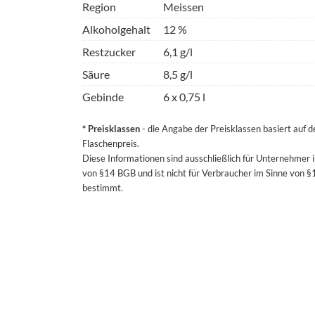
Region
Meissen
Alkoholgehalt
12 %
Restzucker
6,1 g/l
Säure
8,5 g/l
Gebinde
6 x 0,75 l
* Preisklassen
- die Angabe der Preisklassen basiert auf 
Flaschenpreis.
Diese Informationen sind ausschließlich für Unternehmer 
von §14 BGB und ist nicht für Verbraucher im Sinne von 
bestimmt.