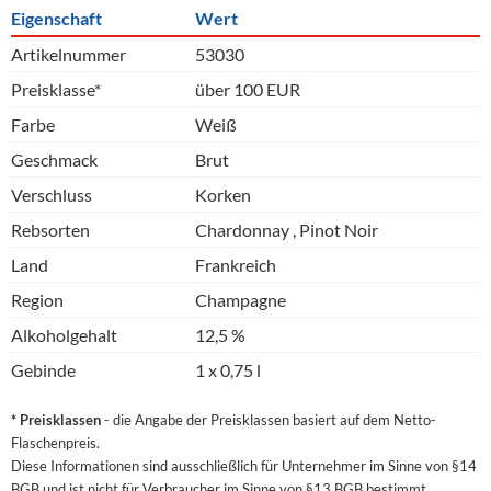
Eigenschaft
Wert
Artikelnummer
53030
Preisklasse*
über 100 EUR
Farbe
Weiß
Geschmack
Brut
Verschluss
Korken
Rebsorten
Chardonnay , Pinot Noir
Land
Frankreich
Region
Champagne
Alkoholgehalt
12,5 %
Gebinde
1 x 0,75 l
* Preisklassen
- die Angabe der Preisklassen basiert auf dem Netto-
Flaschenpreis.
Diese Informationen sind ausschließlich für Unternehmer im Sinne von §14
BGB und ist nicht für Verbraucher im Sinne von §13 BGB bestimmt.