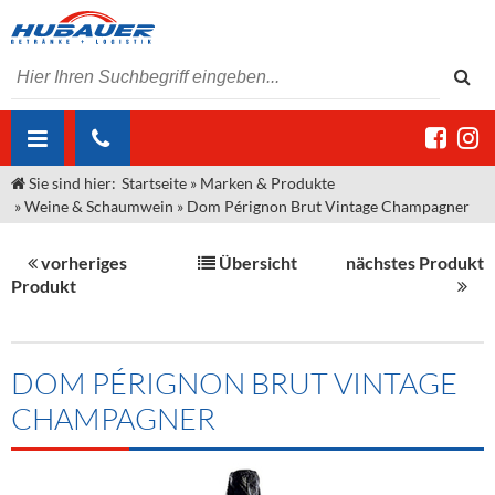
Sie sind hier:
Startseite
»
Marken & Produkte
ÜBER UNS
»
Weine & Schaumwein
»
Dom Pérignon Brut Vintage Champagner
AKTUELLES
Jobs
vorheriges
Übersicht
nächstes Produkt
MARKEN & PRODUKTE
Unser Liefergebiet
Angebote Gastronomie & Großhandel
Produkt
Gastronomie
DIENSTLEISTUNGEN
Unser Team
Innovation - Die Neue Art des Bierzapfens
Weine & Schaumwein
"DroughtMaster"
Großhandel
Kontakt
Sirup
Kommisionskauf & Lieferbedingungen
DOM PÉRIGNON BRUT VINTAGE
CHAMPAGNER
Neuigkeiten
Spirituosen
Fremddienstleistungen
Termine
Bier