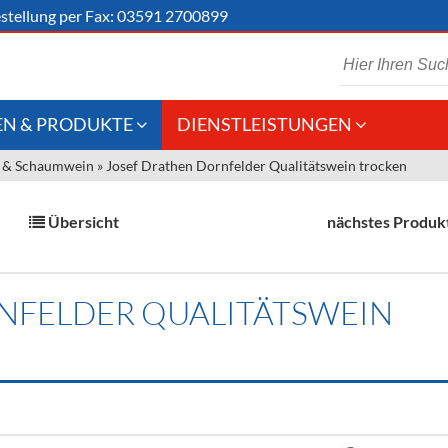
stellung
per Fax: 03591 2700899
N & PRODUKTE
DIENSTLEISTUNGEN
 & Schaumwein
»
Josef Drathen Dornfelder Qualitätswein trocken
 Schaumwein
Gastronomie
Kommisionskauf &
Lieferbedingungen
Großhandel
Übersicht
nächstes Produk
Fremddienstleistungen
en
NFELDER QUALITÄTSWEIN
reie Getränke
chenartikel