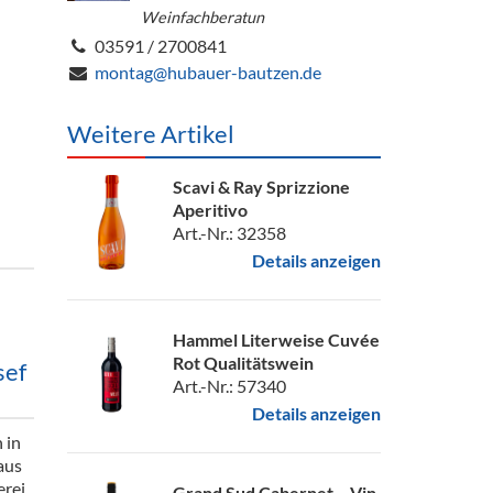
Weinfachberatun
03591 / 2700841
montag@hubauer-bautzen.de
Weitere Artikel
Scavi & Ray Sprizzione
Aperitivo
Art.-Nr.: 32358
Details anzeigen
Hammel Literweise Cuvée
Rot Qualitätswein
sef
Art.-Nr.: 57340
Details anzeigen
 in
aus
erei
Grand Sud Cabernet – Vin