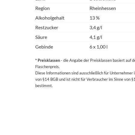
Region
Rheinhessen
Alkoholgehalt
13 %
Restzucker
3,4 g/l
Säure
4,1 g/l
Gebinde
6 x 1,00 l
* Preisklassen
- die Angabe der Preisklassen basiert auf 
Flaschenpreis.
Diese Informationen sind ausschließlich für Unternehmer 
von §14 BGB und ist nicht für Verbraucher im Sinne von 
bestimmt.