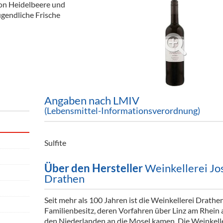
on Heidelbeere und
ör
gendliche Frische
nt
ung
tikel & Desinfektion
Angaben nach LMIV
(Lebensmittel-Informationsverordnung)
Sulfite
Über den Hersteller
Weinkellerei Jo
Drathen
Seit mehr als 100 Jahren ist die Weinkellerei Drathen
Familienbesitz, deren Vorfahren über Linz am Rhein 
den Niederlanden an die Mosel kamen. Die Weinkell