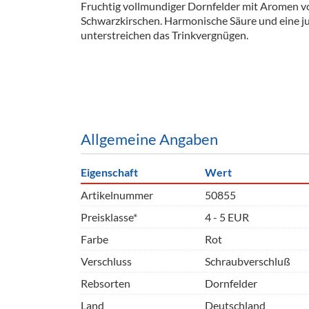
Fruchtig vollmundiger Dornfelder mit Aromen v
Barzubeh
Schwarzkirschen. Harmonische Säure und eine ju
unterstreichen das Trinkvergnügen.
Ausschankwagen
Equipme
Gläser
Verpack
Kühlanhänger
Hygienear
Theken + Zubehör
Allgemeine Angaben
Eigenschaft
Wert
Artikelnummer
50855
Preisklasse*
4 - 5 EUR
Farbe
Rot
Verschluss
Schraubverschluß
Rebsorten
Dornfelder
Land
Deutschland