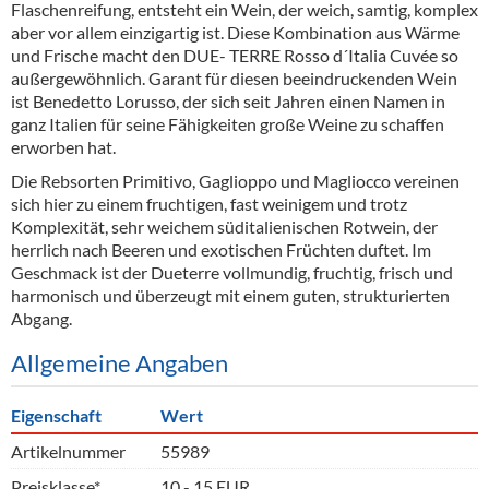
Flaschenreifung, entsteht ein Wein, der weich, samtig, komplex
aber vor allem einzigartig ist. Diese Kombination aus Wärme
und Frische macht den DUE- TERRE Rosso d´Italia Cuvée so
außergewöhnlich. Garant für diesen beeindruckenden Wein
ist Benedetto Lorusso, der sich seit Jahren einen Namen in
ganz Italien für seine Fähigkeiten große Weine zu schaffen
erworben hat.
Die Rebsorten Primitivo, Gaglioppo und Magliocco vereinen
sich hier zu einem fruchtigen, fast weinigem und trotz
Komplexität, sehr weichem süditalienischen Rotwein, der
herrlich nach Beeren und exotischen Früchten duftet. Im
Geschmack ist der Dueterre vollmundig, fruchtig, frisch und
harmonisch und überzeugt mit einem guten, strukturierten
Abgang.
Allgemeine Angaben
Eigenschaft
Wert
Artikelnummer
55989
Preisklasse*
10 - 15 EUR