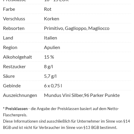
Farbe
Rot
Verschluss
Korken
Rebsorten
Primitivo, Gaglioppo, Magliocco
Land
Italien
Region
Apulien
Alkoholgehalt
15 %
Restzucker
8 g/l
Säure
5,7 g/l
Gebinde
6 x 0,75 l
Auszeichnungen
Mundus Vini Silber,96 Parker Punkte
* Preisklassen
- die Angabe der Preisklassen basiert auf dem Netto-
Flaschenpreis.
Diese Informationen sind ausschließlich für Unternehmer im Sinne von §14
BGB und ist nicht für Verbraucher im Sinne von §13 BGB bestimmt.