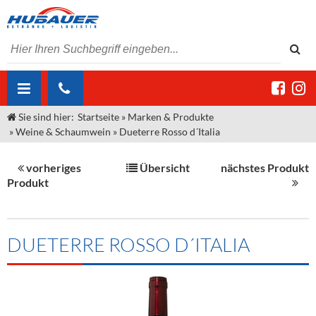
Sie sind hier:
Startseite
»
Marken & Produkte
ÜBER UNS
»
Weine & Schaumwein
»
Dueterre Rosso d´Italia
AKTUELLES
Jobs
vorheriges
Übersicht
nächstes Produkt
MARKEN & PRODUKTE
Unser Liefergebiet
Angebote Gastronomie & Großhandel
Produkt
Gastronomie
DIENSTLEISTUNGEN
Unser Team
Innovation - Die Neue Art des Bierzapfens
Weine & Schaumwein
"DroughtMaster"
Großhandel
Kontakt
Sirup
Kommisionskauf & Lieferbedingungen
DUETERRE ROSSO D´ITALIA
Neuigkeiten
Spirituosen
Fremddienstleistungen
Termine
Bier