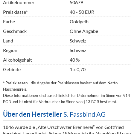
Artikelnummer
50679
Preisklasse*
40 - 50 EUR
Farbe
Goldgelb
Geschmack
Ohne Angabe
Land
Schweiz
Region
Schweiz
Alkoholgehalt
40 %
Gebinde
1 x 0,70 l
* Preisklassen
- die Angabe der Preisklassen basiert auf dem Netto-
Flaschenpreis.
Diese Informationen sind ausschließlich für Unternehmer im Sinne von §14
BGB und ist nicht für Verbraucher im Sinne von §13 BGB bestimmt.
Über den Hersteller
S. Fassbind AG
1846 wurde die „Alte Urschwyzer Brennerei“ von Gottfried
Fassbind I. gegründet. Schon 1856 verlieh ihr Napoléon III eine