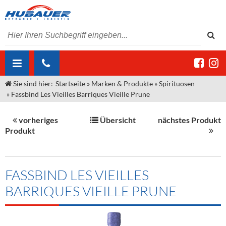
Sie sind hier:
Startseite
»
Marken & Produkte
»
Spirituosen
ÜBER UNS
»
Fassbind Les Vieilles Barriques Vieille Prune
AKTUELLES
Jobs
vorheriges
Übersicht
nächstes Produkt
MARKEN & PRODUKTE
Unser Liefergebiet
Angebote Gastronomie & Großhandel
Produkt
Gastronomie
DIENSTLEISTUNGEN
Unser Team
Innovation - Die Neue Art des Bierzapfens
Weine & Schaumwein
"DroughtMaster"
Großhandel
Kontakt
Sirup
Kommisionskauf & Lieferbedingungen
FASSBIND LES VIEILLES
BARRIQUES VIEILLE PRUNE
Neuigkeiten
Spirituosen
Fremddienstleistungen
Termine
Bier