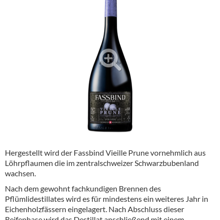
Alkoholfreie Getränke
Öle & Küchenartikel
Kaffee
Barzubehör
Equipment
Verpackung
Hygieneartikel & Desinfektion
Hergestellt wird der Fassbind Vieille Prune vornehmlich aus
Löhrpflaumen die im zentralschweizer Schwarzbubenland
wachsen.
Nach dem gewohnt fachkundigen Brennen des
Pflümlidestillates wird es für mindestens ein weiteres Jahr in
Eichenholzfässern eingelagert. Nach Abschluss dieser
Reifephase wird das Destillat anschließend mit einem