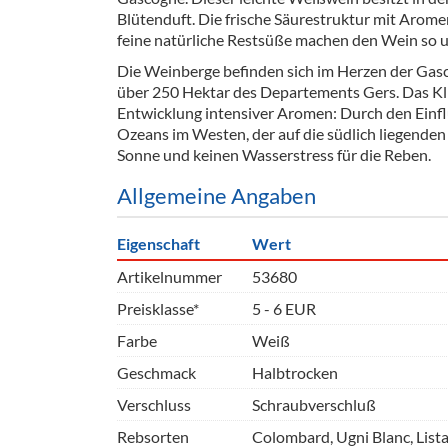
Barzubeh
Blütenduft. Die frische Säurestruktur mit Arom
feine natürliche Restsüße machen den Wein so u
Ausschankwagen
Equipme
Die Weinberge befinden sich im Herzen der Gasc
über 250 Hektar des Departements Gers. Das Klim
Gläser
Verpack
Entwicklung intensiver Aromen: Durch den Einfl
Ozeans im Westen, der auf die südlich liegenden P
Kühlanhänger
Hygienear
Sonne und keinen Wasserstress für die Reben.
Theken + Zubehör
Allgemeine Angaben
Eigenschaft
Wert
Artikelnummer
53680
Preisklasse*
5 - 6 EUR
Farbe
Weiß
Geschmack
Halbtrocken
Verschluss
Schraubverschluß
Rebsorten
Colombard, Ugni Blanc, List