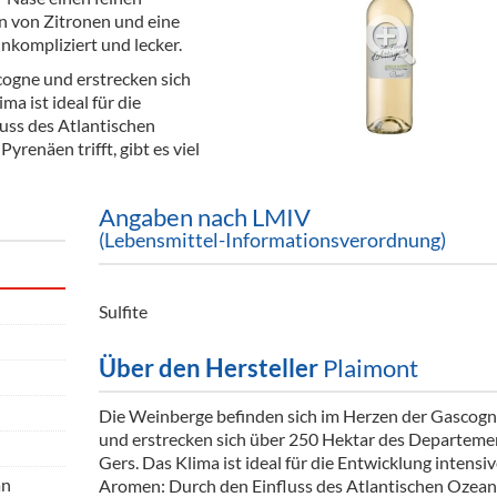
ör
en von Zitronen und eine
nkompliziert und lecker.
nt
ogne und erstrecken sich
a ist ideal für die
ung
uss des Atlantischen
yrenäen trifft, gibt es viel
tikel & Desinfektion
Angaben nach LMIV
(Lebensmittel-Informationsverordnung)
Sulfite
Über den Hersteller
Plaimont
Die Weinberge befinden sich im Herzen der Gascog
und erstrecken sich über 250 Hektar des Departeme
Gers. Das Klima ist ideal für die Entwicklung intensiv
an
Aromen: Durch den Einfluss des Atlantischen Ozean