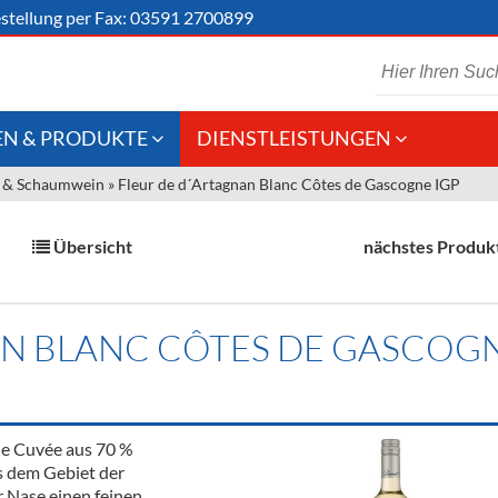
stellung
per Fax: 03591 2700899
N & PRODUKTE
DIENSTLEISTUNGEN
 & Schaumwein
»
Fleur de d´Artagnan Blanc Côtes de Gascogne IGP
 Schaumwein
Gastronomie
Kommisionskauf &
Lieferbedingungen
Großhandel
Übersicht
nächstes Produk
Fremddienstleistungen
en
AN BLANC CÔTES DE GASCOG
reie Getränke
chenartikel
ne Cuvée aus 70 %
s dem Gebiet der
r Nase einen feinen