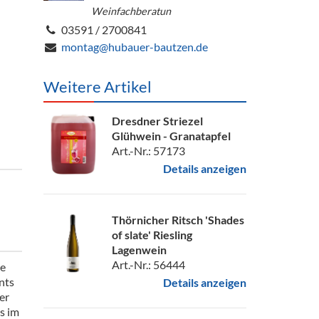
Weinfachberatun
03591 / 2700841
montag@hubauer-bautzen.de
Weitere Artikel
Dresdner Striezel
Glühwein - Granatapfel
Art.-Nr.: 57173
Details anzeigen
Thörnicher Ritsch 'Shades
of slate' Riesling
Lagenwein
Art.-Nr.: 56444
ne
nts
Details anzeigen
er
s im