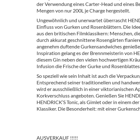
der Verwendung eines Carter-Head und eines Be
Barzubeh
Mengen von nur 200L je Charge hergestellt.
Ausschankwagen
Equipme
Ungewöhnlich und unerwartet überrascht HEN
Einfluss von Gurken und Rosenblättern. Die Ide
Gläser
Verpack
aus den britischen Filmklassikern: Menschen, di
durch akkurat geschnittene Rosengärten flaniere
Kühlanhänger
Hygienear
angenehm duftende Gurkensandwiches genießen
Inspiration gelang es der Brennmeisterin von H
Theken + Zubehör
diesem Gin neben den vielen hochwertigen Krä
Infusion die Frische der Gurke und Rosenblatte
So speziell wie sein Inhalt ist auch die Verpac
Entsprechend seiner traditionellen und handwer
wird er ausschließlich in einer viktorianischen 
Korkverschluss angeboten. Genießen Sie HENDRI
HENDRICK‘S Tonic, als Gimlet oder in einem der 
Klassiker. Die Besonderheit: mit einer Gurkensc
AUSVERKAUF !!!!!