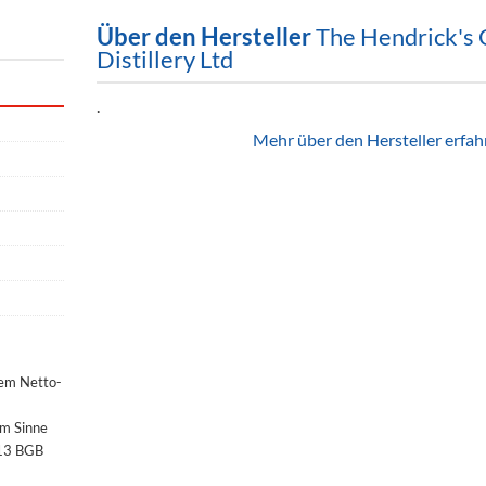
Über den Hersteller
The Hendrick's 
Distillery Ltd
.
Mehr über den Hersteller erfah
dem Netto-
im Sinne
§13 BGB