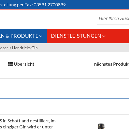
stellung
per Fax: 03591 2700899
N & PRODUKTE
DIENSTLEISTUNGEN
uosen
»
Hendricks Gin
 Schaumwein
Gastronomie
Kommisionskauf &
Lieferbedingungen
Großhandel
Übersicht
nächstes Produk
Fremddienstleistungen
en
reie Getränke
chenartikel
n Schottland destilliert, im
 einziger Gin wird er unter