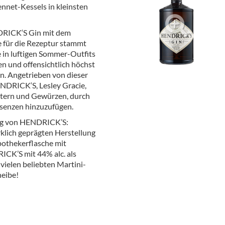
nnet-Kessels in kleinsten
ör
nt
DRICK‘S Gin mit dem
e für die Rezeptur stammt
ung
e in luftigen Sommer-Outfits
n und offensichtlich höchst
tikel & Desinfektion
. Angetrieben von dieser
ENDRICK‘S, Lesley Gracie,
utern und Gewürzen, durch
ssenzen hinzuzufügen.
kung von HENDRICK’S:
klich geprägten Herstellung
Apothekerflasche mit
CK’S mit 44% alc. als
vielen beliebten Martini-
heibe!