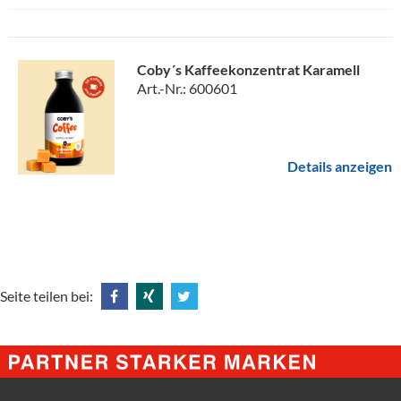
Coby´s Kaffeekonzentrat Karamell
Art.-Nr.: 600601
Details anzeigen
Seite teilen bei:
Share
Share
Tweet
@
@
@
Facebook
Xing
Twitter