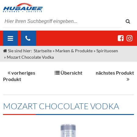
Sie sind hier:
Startseite
»
Marken & Produkte
»
Spirituosen
ÜBER UNS
»
Mozart Chocolate Vodka
AKTUELLES
Jobs
vorheriges
Übersicht
nächstes Produkt
MARKEN & PRODUKTE
Unser Liefergebiet
Angebote Gastronomie & Großhandel
Produkt
Gastronomie
DIENSTLEISTUNGEN
Unser Team
Innovation - Die Neue Art des Bierzapfens
Weine & Schaumwein
"DroughtMaster"
Großhandel
Kontakt
Sirup
Kommisionskauf & Lieferbedingungen
MOZART CHOCOLATE VODKA
Neuigkeiten
Spirituosen
Fremddienstleistungen
Termine
Bier