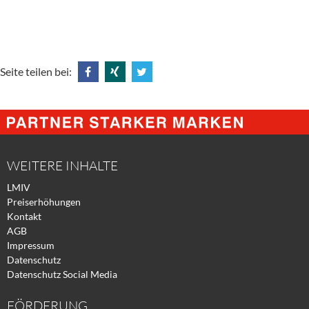
Seite teilen bei:
Share
Share
Tweet
@
@
@
Facebook
Xing
Twitter
WEITERE INHALTE
LMIV
Preiserhöhungen
Kontakt
AGB
Impressum
Datenschutz
Datenschutz Social Media
FÖRDERUNG