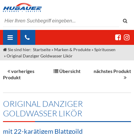
Sie sind hier:
Startseite
»
Marken & Produkte
»
Spirituosen
ÜBER UNS
»
Original Danziger Goldwasser Likör
AKTUELLES
Jobs
vorheriges
Übersicht
nächstes Produkt
MARKEN & PRODUKTE
Unser Liefergebiet
Angebote Gastronomie & Großhandel
Produkt
Gastronomie
DIENSTLEISTUNGEN
Unser Team
Innovation - Die Neue Art des Bierzapfens
Weine & Schaumwein
"DroughtMaster"
Großhandel
Kontakt
Sirup
Kommisionskauf & Lieferbedingungen
ORIGINAL DANZIGER
GOLDWASSER LIKÖR
Neuigkeiten
Spirituosen
Fremddienstleistungen
Termine
Bier
mit 22-karätigem Blattgoild