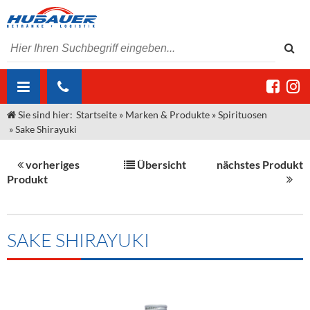
Sie sind hier:
Startseite
»
Marken & Produkte
»
Spirituosen
ÜBER UNS
»
Sake Shirayuki
AKTUELLES
Jobs
vorheriges
Übersicht
nächstes Produkt
MARKEN & PRODUKTE
Unser Liefergebiet
Angebote Gastronomie & Großhandel
Produkt
Gastronomie
DIENSTLEISTUNGEN
Unser Team
Innovation - Die Neue Art des Bierzapfens
Weine & Schaumwein
"DroughtMaster"
Großhandel
Kontakt
Sirup
Kommisionskauf & Lieferbedingungen
SAKE SHIRAYUKI
Neuigkeiten
Spirituosen
Fremddienstleistungen
Termine
Bier