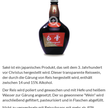
Alkoholfreie Getränke
Öle & Küchenartikel
Kaffee
Barzubehör
Equipment
Verpackung
Hygieneartikel & Desinfektion
Saké ist ein japanisches Produkt, das seit dem 3. Jahrhundert
vor Christus hergestellt wird. Dieser transparente Reiswein,
der durch die Gärung von Reis hergestellt wird, enthält
zwischen 14 und 15% Alkohol.
Der Reis wird poliert und gewaschen und mit Hefe und heißem
Wasser zur Gärung angesetzt. Der so gewonnene "Wein" wird
anschließend gefiltert, pasteurisiert und in Flaschen abgefüllt.
Nicht zu verwechseln mit Reisschnaps mit mehr als 40%