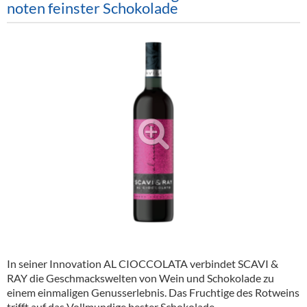
noten feinster Schokolade
Alkoholfreie Getränke
Öle & Küchenartikel
Kaffee
Barzubehör
Equipment
Verpackung
Hygieneartikel & Desinfektion
In seiner Innovation AL CIOCCOLATA verbindet SCAVI &
RAY die Geschmackswelten von Wein und Schokolade zu
einem einmaligen Genusserlebnis. Das Fruchtige des Rotweins
trifft auf das Vollmundige bester Schokolade.