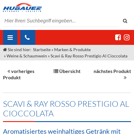
Sie sind hier:
Startseite
»
Marken & Produkte
ÜBER UNS
»
Weine & Schaumwein
»
Scavi & Ray Rosso Prestigio Al Cioccolata
AKTUELLES
Jobs
vorheriges
Übersicht
nächstes Produkt
MARKEN & PRODUKTE
Unser Liefergebiet
Angebote Gastronomie & Großhandel
Produkt
Gastronomie
DIENSTLEISTUNGEN
Unser Team
Innovation - Die Neue Art des Bierzapfens
Weine & Schaumwein
"DroughtMaster"
Großhandel
Kontakt
Sirup
Kommisionskauf & Lieferbedingungen
SCAVI & RAY ROSSO PRESTIGIO AL
CIOCCOLATA
Neuigkeiten
Spirituosen
Fremddienstleistungen
Termine
Bier
Aromatisiertes weinhaltiges Getränk mit