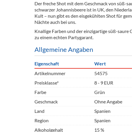
Der freche Shot mit dem Geschmack von süß-sau
Barzubeh
schwarzer Johannisbeere ist in UK, den Nieder
Kult – nun gibt es den eisgekühlten Shot für ge
Ausschankwagen
Equipme
Nächte auch bei uns.
Gläser
Verpack
Knallige Farben und der einzigartige süß-sau
zu einem echten Partygarant.
Kühlanhänger
Hygienear
Allgemeine Angaben
Theken + Zubehör
Eigenschaft
Wert
Artikelnummer
54575
Preisklasse*
8 - 9 EUR
Farbe
Grün
Geschmack
Ohne Angabe
Land
Spanien
Region
Spanien
Alkoholgehalt
15 %