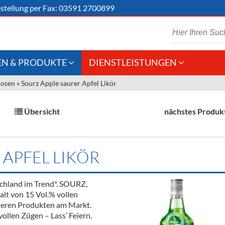
stellung
per Fax: 03591 2700899
N & PRODUKTE
DIENSTLEISTUNGEN
uosen
»
Sourz Apple saurer Apfel Likör
 Schaumwein
Gastronomie
Kommisionskauf &
Lieferbedingungen
Großhandel
Übersicht
nächstes Produk
Fremddienstleistungen
en
 APFEL LIKÖR
reie Getränke
schland im Trend*. SOURZ,
chenartikel
alt von 15 Vol.% vollen
nderen Produkten am Markt.
llen Zügen – Lass’ Feiern.