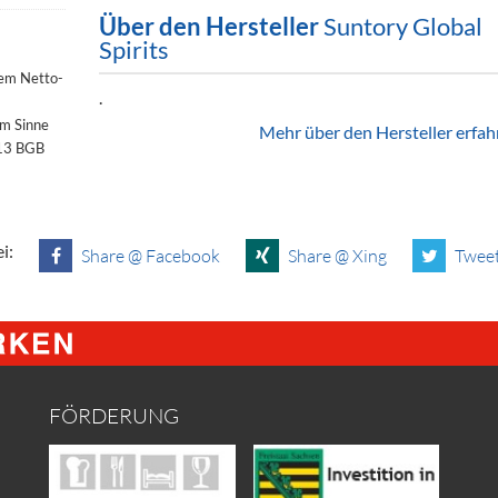
Über den Hersteller
Suntory Global
Spirits
dem Netto-
.
im Sinne
Mehr über den Hersteller erfah
§13 BGB
i:
Share @ Facebook
Share @ Xing
Tweet
FÖRDERUNG