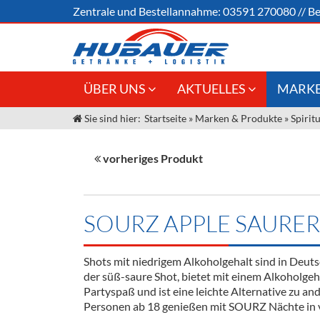
Zentrale und
Bestellannahme:
03591 270080
//
Be
ÜBER UNS
AKTUELLES
MARKE
Sie sind hier:
Startseite
»
Marken & Produkte
»
Spirit
Jobs
Angebote Gastronomie &
Weine &
Großhandel
Unser Liefergebiet
Sirup
vorheriges Produkt
Innovation - Die Neue Art des
Unser Team
Bierzapfens "DroughtMaster"
Spirituos
Kontakt
Fassbier + Zubehör
Neuigkeiten
Bier
SOURZ APPLE SAURER
Termine
Alkoholf
Shots mit niedrigem Alkoholgehalt sind in Deut
Öle & Kü
der süß-saure Shot, bietet mit einem Alkoholgeh
Partyspaß und ist eine leichte Alternative zu a
Kaffee
Personen ab 18 genießen mit SOURZ Nächte in vo