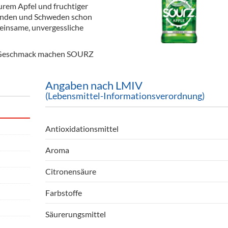
rem Apfel und fruchtiger
ör
landen und Schweden schon
meinsame, unvergessliche
nt
ung
re Geschmack machen SOURZ
tikel & Desinfektion
Angaben nach LMIV
(Lebensmittel-Informationsverordnung)
Antioxidationsmittel
Aroma
Citronensäure
Farbstoffe
Säurerungsmittel