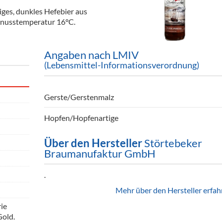
ör
ges, dunkles Hefebier aus
nusstemperatur 16°C.
nt
ung
Angaben nach LMIV
(Lebensmittel-Informationsverordnung)
tikel & Desinfektion
Gerste/Gerstenmalz
Hopfen/Hopfenartige
Über den Hersteller
Störtebeker
Braumanufaktur GmbH
.
Mehr über den Hersteller erfah
ie
Gold.