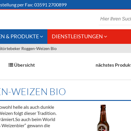
stellung
per Fax: 03591 2700899
N & PRODUKTE
DIENSTLEISTUNGEN
Störtebeker Roggen-Weizen Bio
 Schaumwein
Gastronomie
Kommisionskauf &
Lieferbedingungen
Großhandel
Übersicht
nächstes Produk
Fremddienstleistungen
en
N-WEIZEN BIO
reie Getränke
owohl helle als auch dunkle
chenartikel
izen folgt dieser Tradition.
prämiert.So auch beim World
s Weizenbier“ gewann die