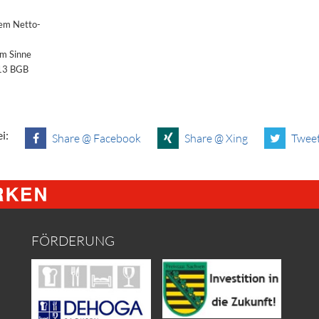
dem Netto-
im Sinne
§13 BGB
i:
Share @ Facebook
Share @ Xing
Tweet
FÖRDERUNG