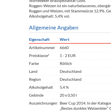
Störtebeker Brauspezialität Gold.
Barzubeh
Roggen-Weizen ist ein naturbelassenes, obergäri
Roggen und Weizen, mit Stammwürze 12,9%. Ge
Ausschankwagen
Equipme
Alkoholgehalt: 5,4% vol.
Gläser
Verpack
Allgemeine Angaben
Kühlanhänger
Hygienear
Eigenschaft
Wert
Theken + Zubehör
Artikelnummer
6660
Preisklasse*
1 - 2 EUR
Farbe
Rötlich
Land
Deutschland
Region
Deutschland
Alkoholgehalt
5,4 %
Gebinde
20 x 0,50 l
Auszeichnungen
Beer Cup 2014: In der Kategor
„Bestes dunkles Weizenbier“ 