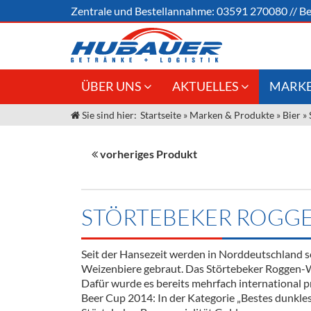
Zentrale und
Bestellannahme:
03591 270080
//
Be
ÜBER UNS
AKTUELLES
MARKE
Sie sind hier:
Startseite
»
Marken & Produkte
»
Bier
»
Jobs
Angebote Gastronomie &
Weine &
Großhandel
Unser Liefergebiet
Sirup
vorheriges Produkt
Innovation - Die Neue Art des
Unser Team
Bierzapfens "DroughtMaster"
Spirituos
Kontakt
Fassbier + Zubehör
Neuigkeiten
Bier
STÖRTEBEKER ROGGE
Termine
Alkoholf
Seit der Hansezeit werden in Norddeutschland s
Öle & Kü
Weizenbiere gebraut. Das Störtebeker Roggen-We
Dafür wurde es bereits mehrfach international 
Kaffee
Beer Cup 2014: In der Kategorie „Bestes dunkle