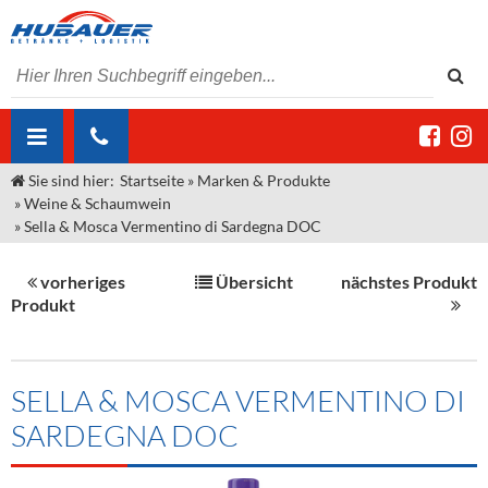
Sie sind hier:
Startseite
»
Marken & Produkte
ÜBER UNS
»
Weine & Schaumwein
»
Sella & Mosca Vermentino di Sardegna DOC
AKTUELLES
Jobs
MARKEN & PRODUKTE
Unser Liefergebiet
Angebote Gastronomie & Großhandel
vorheriges
Übersicht
nächstes Produkt
Produkt
Gastronomie
DIENSTLEISTUNGEN
Unser Team
Innovation - Die Neue Art des Bierzapfens
Weine & Schaumwein
"DroughtMaster"
Großhandel
Kontakt
Sirup
Kommisionskauf & Lieferbedingungen
SELLA & MOSCA VERMENTINO DI
Neuigkeiten
Spirituosen
Fremddienstleistungen
SARDEGNA DOC
Termine
Bier