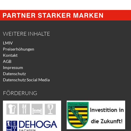
Share
Share
Tweet
@
@
@
Facebook
Xing
Twitter
WEITERE INHALTE
LMIV
Preiserhöhungen
Kontakt
AGB
Impressum
Datenschutz
Datenschutz Social Media
FÖRDERUNG