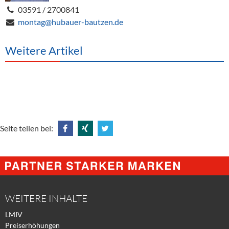
03591 / 2700841
montag@hubauer-bautzen.de
Weitere Artikel
Seite teilen bei:
Share
Share
Tweet
@
@
@
Facebook
Xing
Twitter
WEITERE INHALTE
LMIV
Preiserhöhungen