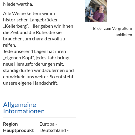
Alkoholfreie Getränke
Niederwartha.
Alle Weine keltern wir im
Öle & Küchenartikel
historischen Langebrücker
„Kellerberg“. Hier geben wir ihnen
Kaffee
Bilder zum Vergrößern
die Zeit und die Ruhe, die sie
anklicken
brauchen, um charaktervoll zu
Barzubehör
reifen.
Jede unserer 4 Lagen hat ihren
Equipment
„eigenen Kopf“, jedes Jahr bringt
neue Herausforderungen mit,
Verpackung
ständig dürfen wir dazulernen und
entwickeln uns weiter. So entsteht
Hygieneartikel & Desinfektion
unsere eigene Handschrift.
Allgemeine
Informationen
Region
Europa -
Hauptprodukt
Deutschland -