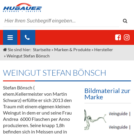
Sie sind hier:
Startseite
»
Marken & Produkte
»
Hersteller
ÜBER UNS
»
Weingut Stefan Bönsch
AKTUELLES
Jobs
WEINGUT STEFAN BÖNSCH
MARKEN & PRODUKTE
Unser Liefergebiet
Angebote Gastronomie & Großhandel
Gastronomie
Stefan Bönsch (
DIENSTLEISTUNGEN
Unser Team
Innovation - Die Neue Art des Bierzapfens
Weine & Schaumwein
Bildmaterial zur
ehem.Kellermeister von Martin
Marke
"DroughtMaster"
Großhandel
Kontakt
Sirup
Kommisionskauf & Lieferbedingungen
Schwarz) erfüllte er sich 2013 den
Traum mit einem eigenen kleinen
Neuigkeiten
Spirituosen
Fremddienstleistungen
Weingut in dem er und seine Frau
Andrea 6000 Flaschen per Anno
Termine
Bier
produzieren. Seine knapp 1,8h
befinden sich in Meissen und in