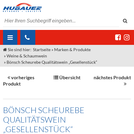
Sie sind hier:
Startseite
»
Marken & Produkte
ÜBER UNS
»
Weine & Schaumwein
»
Bönsch Scheurebe Qualitätswein „Gesellenstück“
AKTUELLES
Jobs
MARKEN & PRODUKTE
Unser Liefergebiet
Angebote Gastronomie & Großhandel
vorheriges
Übersicht
nächstes Produkt
Produkt
Gastronomie
DIENSTLEISTUNGEN
Unser Team
Innovation - Die Neue Art des Bierzapfens
Weine & Schaumwein
"DroughtMaster"
Großhandel
Kontakt
Sirup
Kommisionskauf & Lieferbedingungen
BÖNSCH SCHEUREBE
Neuigkeiten
Spirituosen
Fremddienstleistungen
QUALITÄTSWEIN
Termine
Bier
„GESELLENSTÜCK“