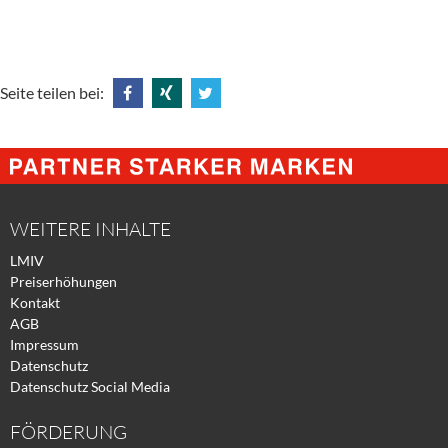
Seite teilen bei:
Share
Share
Tweet
@
@
@
Facebook
Xing
Twitter
WEITERE INHALTE
LMIV
Preiserhöhungen
Kontakt
AGB
Impressum
Datenschutz
Datenschutz Social Media
FÖRDERUNG