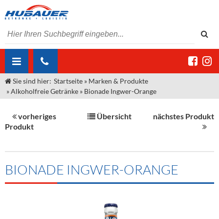
Sie sind hier:
Startseite
»
Marken & Produkte
ÜBER UNS
»
Alkoholfreie Getränke
»
Bionade Ingwer-Orange
AKTUELLES
Jobs
vorheriges
Übersicht
nächstes Produkt
MARKEN & PRODUKTE
Unser Liefergebiet
Angebote Gastronomie & Großhandel
Produkt
Gastronomie
DIENSTLEISTUNGEN
Unser Team
Innovation - Die Neue Art des Bierzapfens
Weine & Schaumwein
"DroughtMaster"
Großhandel
Kontakt
Sirup
Kommisionskauf & Lieferbedingungen
BIONADE INGWER-ORANGE
Neuigkeiten
Spirituosen
Fremddienstleistungen
Termine
Bier