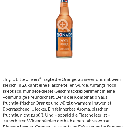
Alkoholfreie Getränke
Öle & Küchenartikel
Kaffee
Barzubehör
Equipment
Verpackung
Hygieneartikel & Desinfektion
„Ing … bitte … wer?“, fragte die Orange, als sie erfuhr, mit wem
sie sich in Zukunft eine Flasche teilen würde. Anfangs noch
skeptisch, mündete dieses Geschmacksexperiment in eine
vollmundige Freundschaft. Denn die Kombination aus
fruchtig-frischer Orange und würzig-warmem Ingwer ist
überraschend … lecker. Ein feinherbes Aroma, bisschen
fruchtig, nicht zu süß. Und – sobald die Flasche leer ist –
superbitter. Wir empfehlen deshalb einen Jahresvorrat
Bionade Ingwer-Orange – als spritzige Erfrischung im Sommer