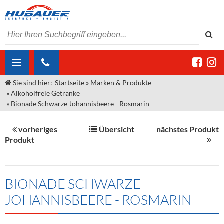
Sie sind hier:
Startseite
»
Marken & Produkte
ÜBER UNS
»
Alkoholfreie Getränke
»
Bionade Schwarze Johannisbeere - Rosmarin
AKTUELLES
Jobs
MARKEN & PRODUKTE
Unser Liefergebiet
Angebote Gastronomie & Großhandel
vorheriges
Übersicht
nächstes Produkt
Produkt
Gastronomie
DIENSTLEISTUNGEN
Unser Team
Innovation - Die Neue Art des Bierzapfens
Weine & Schaumwein
"DroughtMaster"
Großhandel
Kontakt
Sirup
Kommisionskauf & Lieferbedingungen
BIONADE SCHWARZE
Neuigkeiten
Spirituosen
Fremddienstleistungen
JOHANNISBEERE - ROSMARIN
Termine
Bier