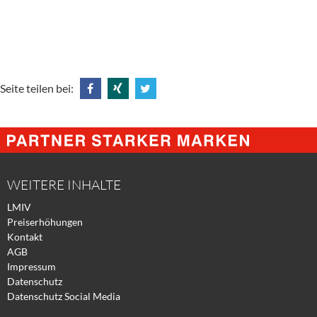
Seite teilen bei:
Share
Share
Tweet
@
@
@
Facebook
Xing
Twitter
WEITERE INHALTE
LMIV
Preiserhöhungen
Kontakt
AGB
Impressum
Datenschutz
Datenschutz Social Media