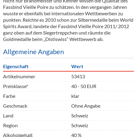
Nicht nur Brandmeister und Kenner wissen die Qualität des
Fassbind Vieille Poire zu schätzen. In den vergangen Jahren
wusste er ebenfalls bei internationalen Wettbewerben zu
punkten. Reichte es 2010 schon zur Silbermedaille beim World
Spirits Award, landete der Fassbind Vieille Poire 2011/ 2012
ganz oben auf dem Siegertreppchen und räumte die
Goldmedaille beim „Distiswiss“ Wettbewerb ab.
Allgemeine Angaben
Eigenschaft
Wert
Artikelnummer
53413
Preisklasse*
40 - 50 EUR
Farbe
klar
Geschmack
Ohne Angabe
Land
Schweiz
Region
Schweiz
Alkoholgehalt
40 %