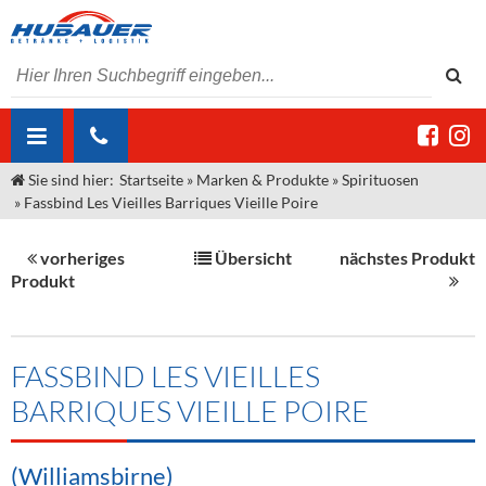
Sie sind hier:
Startseite
»
Marken & Produkte
»
Spirituosen
ÜBER UNS
»
Fassbind Les Vieilles Barriques Vieille Poire
AKTUELLES
Jobs
vorheriges
Übersicht
nächstes Produkt
MARKEN & PRODUKTE
Unser Liefergebiet
Angebote Gastronomie & Großhandel
Produkt
Gastronomie
DIENSTLEISTUNGEN
Unser Team
Innovation - Die Neue Art des Bierzapfens
Weine & Schaumwein
"DroughtMaster"
Großhandel
Kontakt
Sirup
Kommisionskauf & Lieferbedingungen
FASSBIND LES VIEILLES
BARRIQUES VIEILLE POIRE
Neuigkeiten
Spirituosen
Fremddienstleistungen
Termine
Bier
(Williamsbirne)