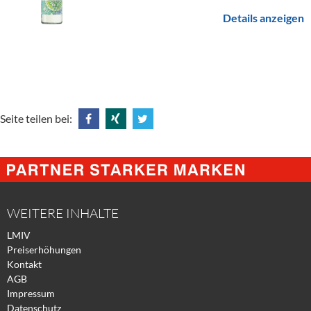
Details anzeigen
Seite teilen bei:
Share
Share
Tweet
@
@
@
Facebook
Xing
Twitter
WEITERE INHALTE
LMIV
Preiserhöhungen
Kontakt
AGB
Impressum
Datenschutz