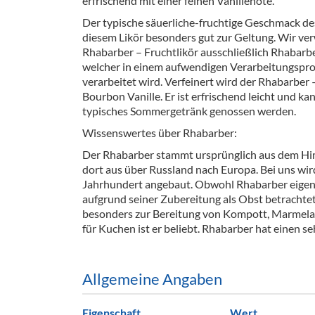
erfrischend mit einer feinen Vanillenote.
Barzubeh
Der typische säuerliche-fruchtige Geschmack d
diesem Likör besonders gut zur Geltung. Wir ve
Ausschankwagen
Equipme
Rhabarber – Fruchtlikör ausschließlich Rhabarb
welcher in einem aufwendigen Verarbeitungspro
Gläser
Verpack
verarbeitet wird. Verfeinert wird der Rhabarber 
Bourbon Vanille. Er ist erfrischend leicht und ka
Kühlanhänger
Hygienear
typisches Sommergetränk genossen werden.
Theken + Zubehör
Wissenswertes über Rhabarber:
Der Rhabarber stammt ursprünglich aus dem Hi
dort aus über Russland nach Europa. Bei uns wird
Jahrhundert angebaut. Obwohl Rhabarber eigentl
aufgrund seiner Zubereitung als Obst betrachtet.
besonders zur Bereitung von Kompott, Marmelad
für Kuchen ist er beliebt. Rhabarber hat einen s
Allgemeine Angaben
Eigenschaft
Wert