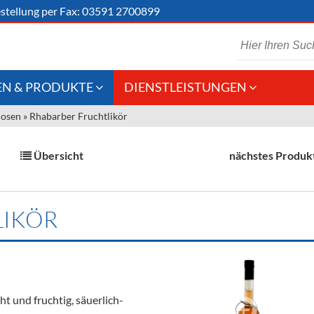
stellung
per Fax: 03591 2700899
N & PRODUKTE
DIENSTLEISTUNGEN
uosen
»
Rhabarber Fruchtlikör
 Schaumwein
Gastronomie
Kommisionskauf &
Lieferbedingungen
Großhandel
Übersicht
nächstes Produk
Fremddienstleistungen
en
LIKÖR
reie Getränke
chenartikel
ht und fruchtig, säuerlich-