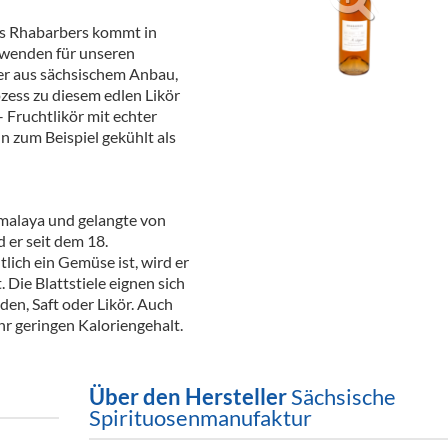
ör
es Rhabarbers kommt in
rwenden für unseren
nt
er aus sächsischem Anbau,
zess zu diesem edlen Likör
ung
– Fruchtlikör mit echter
nn zum Beispiel gekühlt als
tikel & Desinfektion
malaya und gelangte von
 er seit dem 18.
ich ein Gemüse ist, wird er
 Die Blattstiele eignen sich
en, Saft oder Likör. Auch
ehr geringen Kaloriengehalt.
Über den Hersteller
Sächsische
Spirituosenmanufaktur