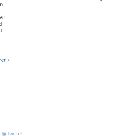
en
Wir
d
d
ren »
 @ Twitter