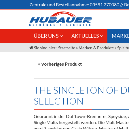
Zentrale und
Bestellannahme:
03591 270080
//
Be
ÜBER UNS
AKTUELLES
MARKE
Sie sind hier:
Startseite
»
Marken & Produkte
»
Spirit
Jobs
Angebote Gastronomie &
Weine &
Großhandel
Unser Liefergebiet
Sirup
vorheriges Produkt
Innovation - Die Neue Art des
Unser Team
Bierzapfens "DroughtMaster"
Spirituos
Kontakt
Fassbier + Zubehör
Neuigkeiten
Bier
THE SINGLETON OF 
Termine
Alkoholf
SELECTION
Öle & Kü
Gebrannt in der Dufftown-Brennerei, Speyside, 
Kaffee
Single Malts hergestellt werden. Die Malt Master
gereift, welche von Craig Wilson, Master of Mal