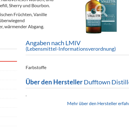
ör
efill, Sherry und Bourbon.
schen Früchten, Vanille
nt
r überwiegend
rer, wärmender Abgang.
ung
tikel & Desinfektion
Angaben nach LMIV
(Lebensmittel-Informationsverordnung)
Farbstoffe
Über den Hersteller
Dufftown Distill
.
Mehr über den Hersteller erfah