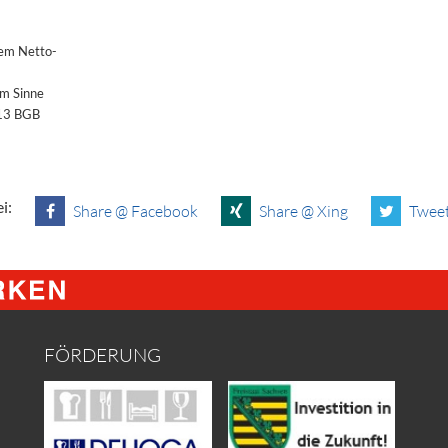
dem Netto-
im Sinne
§13 BGB
i:
Share @ Facebook
Share @ Xing
Tweet
FÖRDERUNG