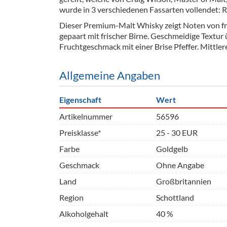
Barzubeh
wurde in 3 verschiedenen Fassarten vollendet: R
Dieser Premium-Malt Whisky zeigt Noten von fri
Ausschankwagen
Equipme
gepaart mit frischer Birne. Geschmeidige Textu
Fruchtgeschmack mit einer Brise Pfeffer. Mittle
Gläser
Verpack
Kühlanhänger
Hygienear
Allgemeine Angaben
Theken + Zubehör
Eigenschaft
Wert
Artikelnummer
56596
Preisklasse*
25 - 30 EUR
Farbe
Goldgelb
Geschmack
Ohne Angabe
Land
Großbritannien
Region
Schottland
Alkoholgehalt
40 %