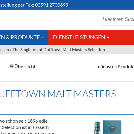
stellung
per Fax: 03591 2700899
N & PRODUKTE
DIENSTLEISTUNGEN
uosen
»
The Singleton of Dufftown Malt Masters Selection
 Schaumwein
Gastronomie
Kommisionskauf &
Lieferbedingungen
Großhandel
Übersicht
nächstes Produk
Fremddienstleistungen
en
DUFFTOWN MALT MASTERS
reie Getränke
chenartikel
wo schon seit 1896 edle
 Selection ist in Fässern
t, handverlesen wurden, und